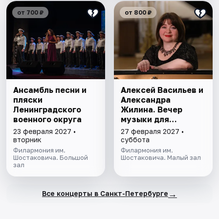
от 700 ₽
от 800 ₽
Ансамбль песни и
Алексей Васильев и
пляски
Александра
Ленинградского
Жилина. Вечер
военного округа
музыки для
виолончели и
23 февраля 2027 •
27 февраля 2027 •
фортепиано
вторник
суббота
Филармония им.
Филармония им.
Шостаковича. Большой
Шостаковича. Малый зал
зал
→
Все концерты в Санкт-Петербурге