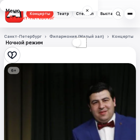
Меню
×
Концерты
Театр
Стендап
Выставки
Квест
Санкт-Петербург
Концерты
Санкт-Петербург
Филармония (Малый зал)
Концерты
Ночной режим
☀
☾
Театр
Стендап
6+
Выставки
Квесты
Экскурсии
Спорт
События