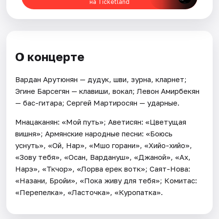
на Ticketland
О концерте
Вардан Арутюнян — дудук, шви, зурна, кларнет;
Эгине Барсегян — клавиши, вокал; Левон Амирбекян
— бас-гитара; Сергей Мартиросян — ударные.
Мнацаканян: «Мой путь»; Аветисян: «Цветущая
вишня»; Армянские народные песни: «Боюсь
уснуть», «Ой, Нар», «Мшо горани», «Хийо-хийо»,
«Зову тебя», «Осан, Вардануш», «Джаной», «Ах,
Нарэ», «Ткчор», «Лорва ерек вотк»; Саят-Нова:
«Назани, Бройи», «Пока живу для тебя»; Комитас:
«Перепелка», «Ласточка», «Куропатка».