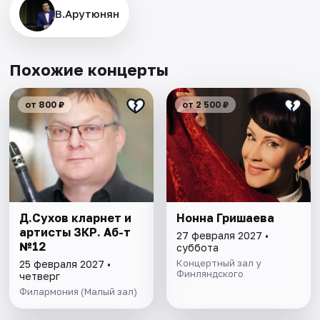
В.Арутюнян
Похожие концерты
от 800 ₽
от 2 500 ₽
Д.Сухов кларнет и
Нонна Гришаева
артисты ЗКР. Аб-т
27 февраля 2027 •
№12
суббота
Концертный зал у
25 февраля 2027 •
Финляндского
четверг
Филармония (Малый зал)