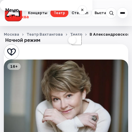
Меню
×
Концерты
Театр
Стендап
Выставки
Квест
Москва
Концерты
Москва
Театр Вахтангова
Театр
В Александровском 
Ночной режим
☀
☾
Театр
Стендап
16+
Выставки
Квесты
Экскурсии
Спорт
События