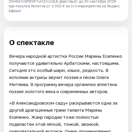
25H8d7vbP8SRTvHZrUcdLB
Действует до 30 сентября 2026
при покупке билетов от 3 000 ₽ на это мероприятие на Яндекс
Афише!
О спектакле
Вечера народной артистки России Марины Есипенко
получаются удивительно Арбатскими, настоящими.
Сегодня это особый шарм, изыск, редкость. В
исполнии актрисы звучит поэзия и песни Олега
Митяева. В программу вечера органично вплетена
поэзия золотого века и современных авторов.
«В Александровском саду» раскрываются одна за
другой драгоценные грани таланта Марины
Есипенко. Жанр пародии тоже полностью
подвластен этой лёгкой, тонкой, звонкой,
очаровательной актрисе. Очень проникновенно,