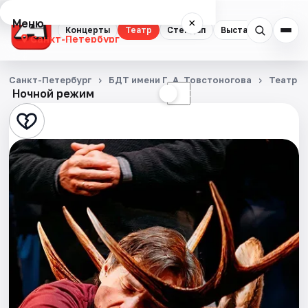
Меню
×
Концерты
Театр
Стендап
Выставки
Квест
Санкт-Петербург
Концерты
Санкт-Петербург
БДТ имени Г. А. Товстоногова
Театр
Ночной режим
☀
☾
Театр
Стендап
Выставки
Квесты
Экскурсии
Спорт
События