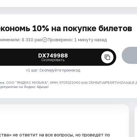
кономь 10% на покупке билетов
рименили: 8 310 раз
Проверено: 1 минуту назад
DX749988
Скопировать
1 шаг. Скопируйте промокод
ма. ООО "ЯНДЕКС МУЗЫКА", ИНН: 9705121040 erid: 25H8d7vbP8SRTvHZrUcdLB
ероприятие на Яндекс Афише!
тва» не ответит на все вопросы, но проведёт по