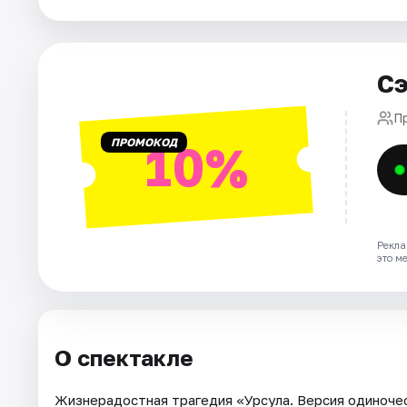
Города
Сэ
Площадки
П
Артисты
ПРОМОКОД
10%
Рейтинги
Рекла
это м
О спектакле
Жизнерадостная трагедия «Урсула. Версия одиночес