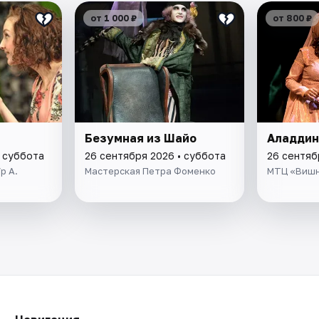
от 1 000 ₽
от 800 ₽
Безумная из Шайо
Аладдин
• суббота
26 сентября 2026 • суббота
26 сентяб
р А.
Мастерская Петра Фоменко
МТЦ «Вишн