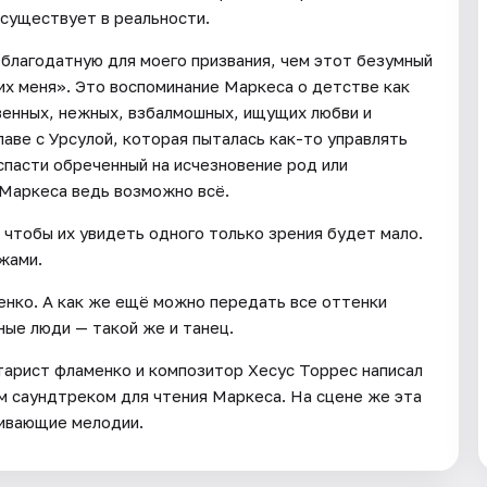
существует в реальности.
 благодатную для моего призвания, чем этот безумный
х меня». Это воспоминание Маркеса о детстве как
твенных, нежных, взбалмошных, ищущих любви и
лаве с Урсулой, которая пыталась как-то управлять
пасти обреченный на исчезновение род или
 Маркеса ведь возможно всё.
 чтобы их увидеть одного только зрения будет мало.
жами.
енко. А как же ещё можно передать все оттенки
ные люди — такой же и танец.
тарист фламенко и композитор Хесус Торрес написал
м саундтреком для чтения Маркеса. На сцене же эта
живающие мелодии.