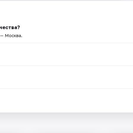
очества?
 — Москва.