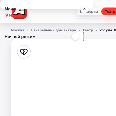
Меню
×
Концерты
Театр
Москва
Концерты
Москва
Центральный дом актёра
Театр
Урсула. 
Ночной режим
☀
☾
Театр
Стендап
Выставки
Квесты
Экскурсии
Спорт
События