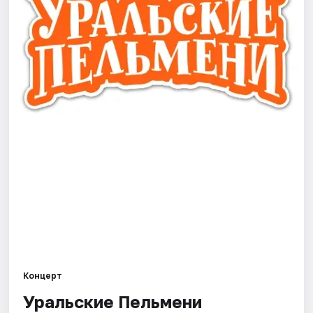
Города
Площадки
Артисты
Рейтинги
Концерт
Уральские Пельмени