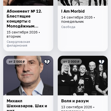
Абонемент № 12.
I Am Morbid
Блестящие
14 сентября 2026 •
концерты с
понедельник
Молодёжным
Свобода
оркестром
15 сентября 2026 •
вторник
Свердловская
филармония
от 2 000 ₽
от 2 000 ₽
Михаил
Воля и разум
Шахназаров. Шах и
13 сентября 2026 •
мат