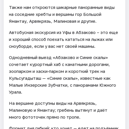
Также нам откроются шикарные панорамные виды
на соседние хребты и вершины гор Большой
Ямантау, Арвякрязь, Малиновая и другие.
Автобусная экскурсия из Уфы в Абзаково – это еще
и хороший способ поехать кататься на лыжах или
сноуборде, если у вас нет своей машины.
Однодневный выезд «Абзаково и Синие скалы»
сочетает курортный хаб с канатными дорогами,
зоопарком и хаски‑парком и короткий трек на
Кульсугадыташ — «Синие скалы», известные как
Малые Инзерские Зубчатки, с панорамами Южного
Урала.
На вершине доступны виды на Арвякрязь,
Малиновую и Ямантау; гребень вытянут и даёт
много фототочек прямо по тропе.
Формат дня гибкий: кто хочет — едет на подъёмник