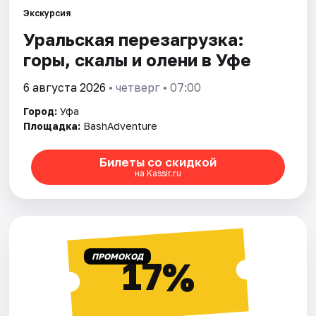
Города
Экскурсия
Уральская перезагрузка:
Площадки
горы, скалы и олени в Уфе
Артисты
6 августа 2026
• четверг • 07:00
Рейтинги
Город:
Уфа
Площадка:
BashAdventure
Билеты со скидкой
на Kassir.ru
ПРОМОКОД
17%