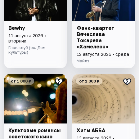
Bewhy
Фанк-квартет
Вячеслава
11 августа 2026 •
Токарева
вторник
«Хамелеон»
Глав клуб (ex. Дом
культуры)
12 августа 2026 • среда
Майлз
от 1 000 ₽
от 1 000 ₽
Культовые романсы
Хиты АББА
советского кино
13 августа 2026 •