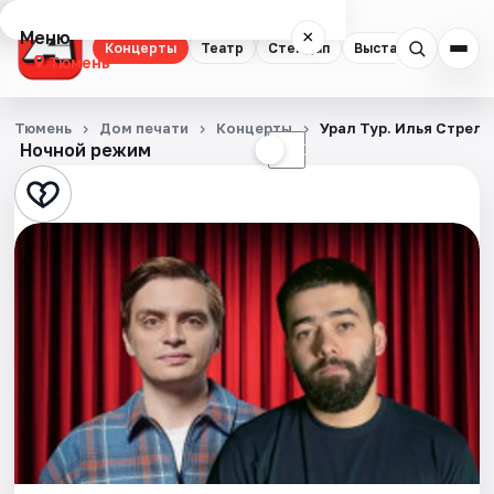
Меню
×
Концерты
Театр
Стендап
Выставки
Квест
Тюмень
Концерты
Тюмень
Дом печати
Концерты
Урал Тур. Илья Стрел
Ночной режим
☀
☾
Театр
Стендап
Выставки
Квесты
Экскурсии
Спорт
События