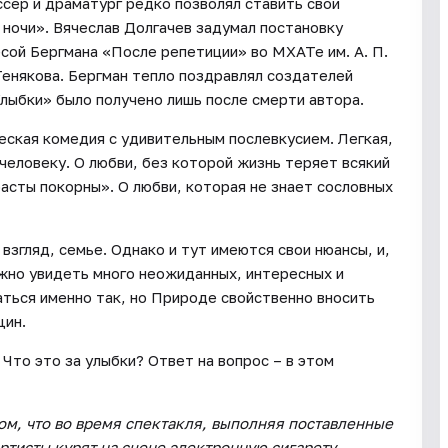
сер и драматург редко позволял ставить свои
й ночи». Вячеслав Долгачев задумал постановку
сой Бергмана «После репетиции» во МХАТе им. А. П.
Тенякова. Бергман тепло поздравлял создателей
Улыбки» было получено лишь после смерти автора.
еская комедия с удивительным послевкусием. Легкая,
человеку. О любви, без которой жизнь теряет всякий
расты покорны». О любви, которая не знает сословных
взгляд, семье. Однако и тут имеются свои нюансы, и,
ожно увидеть много неожиданных, интересных и
аться именно так, но Природе свойственно вносить
щин.
 Что это за улыбки? Ответ на вопрос – в этом
ом, что во время спектакля, выполняя поставленные
ртисты курят на сцене электронную сигарету.