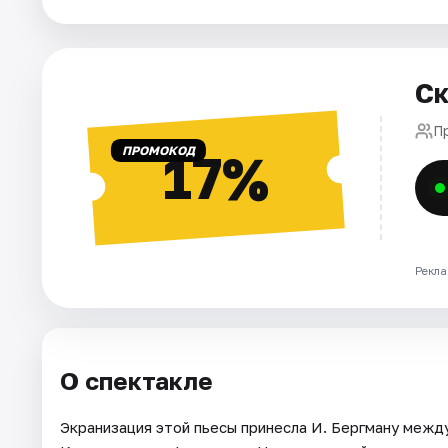
Города
Ск
Площадки
П
Артисты
ПРОМОКОД
17%
Рейтинги
Рекла
О спектакле
Экранизация этой пьесы принесла И. Бергману межд