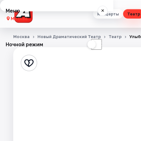
Меню
×
Концерты
Театр
Москва
Концерты
Москва
Новый Драматический Театр
Театр
Улыб
Ночной режим
☀
☾
Театр
Стендап
Выставки
Квесты
Экскурсии
Спорт
События