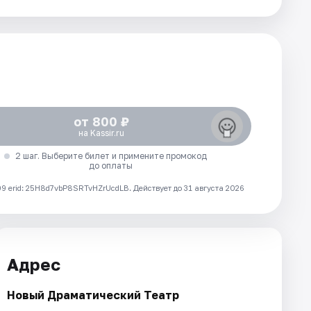
от 800 ₽
на Kassir.ru
2 шаг. Выберите билет и примените промокод
до оплаты
 erid: 25H8d7vbP8SRTvHZrUcdLB.
Действует до 31 августа 2026
Адрес
Новый Драматический Театр