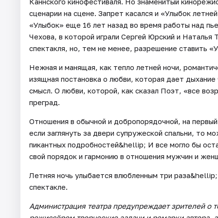
Каннского кинофестиваля. Но знаменитый кинорежис
сценарии на сцене. Запрет касался и «Улыбок летне
«Улыбок» еще 16 лет назад во время работы над пье
Чехова, в которой играли Сергей Юрский и Наталья 
спектакля, но, тем не менее, разрешение ставить «
Нежная и манящая, как тепло летней ночи, романтич
изящная постановка о любви, которая дает дыхание 
смысл. О любви, которой, как сказал Поэт, «все воз
преград.
Отношения в обычной и добропорядочной, на первый 
если заглянуть за двери супружеской спальни, то м
пикантных подробностей&hellip; И все могло бы ост
свой порядок и гармонию в отношения мужчин и жен
Летняя ночь улыбается влюбленным три раза&hellip;
спектакле.
Администрация театра предупреждает зрителей о т
режиссёром творческие задачи и ремарки автора, а