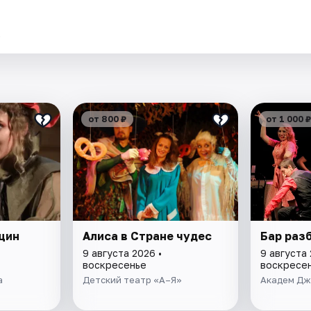
.
от 800 ₽
от 1 000 ₽
щин
Алиса в Стране чудес
Бар раз
9 августа 2026 •
9 августа 
воскресенье
воскресе
а
Детский театр «А–Я»
Академ Дж