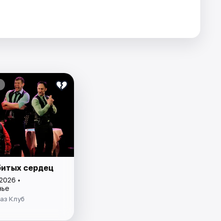
битых сердец
2026 •
нье
аз Клуб