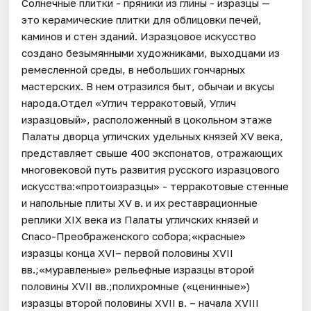
Солнечные плитки - пряники из глины - изразцы —
это керамические плитки для облицовки печей,
каминов и стен зданий. Изразцовое искусство
создано безымянными художниками, выходцами из
ремесленной среды, в небольших гончарных
мастерских. В нем отразился быт, обычаи и вкусы
народа.Отдел «Углич терракотовый, Углич
изразцовый», расположенный в цокольном этаже
Палаты дворца угличских удельных князей XV века,
представляет свыше 400 экспонатов, отражающих
многовековой путь развития русского изразцового
искусства:«протоизразцы» - терракотовые стенные
и напольные плиты XV в. и их реставрационные
реплики XIX века из Палаты угличских князей и
Спасо-Преображенского собора;«красные»
изразцы конца XVI– первой половины XVII
вв.;«муравленые» рельефные изразцы второй
половины XVII вв.;полихромные («ценинные»)
изразцы второй половины XVII в. – начала XVIII