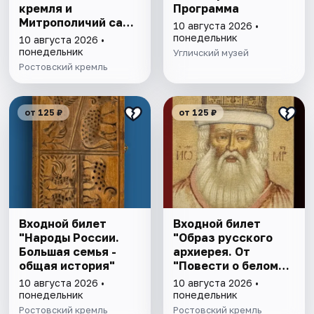
кремля и
Программа
Митрополичий сад,
10 августа 2026 •
выставка
понедельник
10 августа 2026 •
"Митрополичье
понедельник
Угличский музей
варенье"
Ростовский кремль
от 125 ₽
от 125 ₽
Входной билет
Входной билет
"Народы России.
"Образ русского
Большая семья -
архиерея. От
общая история"
"Повести о белом
клобуке" до
10 августа 2026 •
10 августа 2026 •
восстановления
понедельник
понедельник
патриаршества"
Ростовский кремль
Ростовский кремль