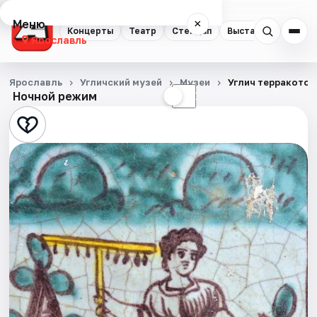
Меню
×
Концерты
Театр
Стендап
Выставки
Квест
Ярославль
Концерты
Ярославль
Угличский музей
Музеи
Углич терракотов
Ночной режим
☀
☾
Театр
Стендап
Выставки
Квесты
Экскурсии
События