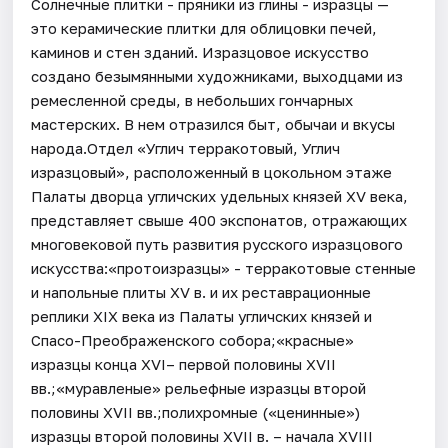
Солнечные плитки - пряники из глины - изразцы —
это керамические плитки для облицовки печей,
каминов и стен зданий. Изразцовое искусство
создано безымянными художниками, выходцами из
ремесленной среды, в небольших гончарных
мастерских. В нем отразился быт, обычаи и вкусы
народа.Отдел «Углич терракотовый, Углич
изразцовый», расположенный в цокольном этаже
Палаты дворца угличских удельных князей XV века,
представляет свыше 400 экспонатов, отражающих
многовековой путь развития русского изразцового
искусства:«протоизразцы» - терракотовые стенные
и напольные плиты XV в. и их реставрационные
реплики XIX века из Палаты угличских князей и
Спасо-Преображенского собора;«красные»
изразцы конца XVI– первой половины XVII
вв.;«муравленые» рельефные изразцы второй
половины XVII вв.;полихромные («ценинные»)
изразцы второй половины XVII в. – начала XVIII