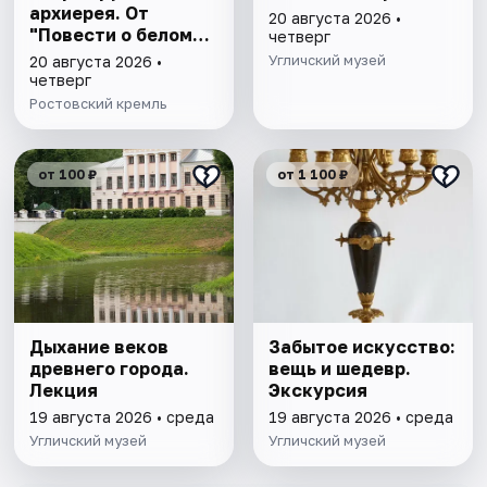
архиерея. От
20 августа 2026 •
"Повести о белом
четверг
клобуке" до
Угличский музей
20 августа 2026 •
восстановления
четверг
патриаршества"
Ростовский кремль
от 100 ₽
от 1 100 ₽
Дыхание веков
Забытое искусство:
древнего города.
вещь и шедевр.
Лекция
Экскурсия
19 августа 2026 • среда
19 августа 2026 • среда
Угличский музей
Угличский музей