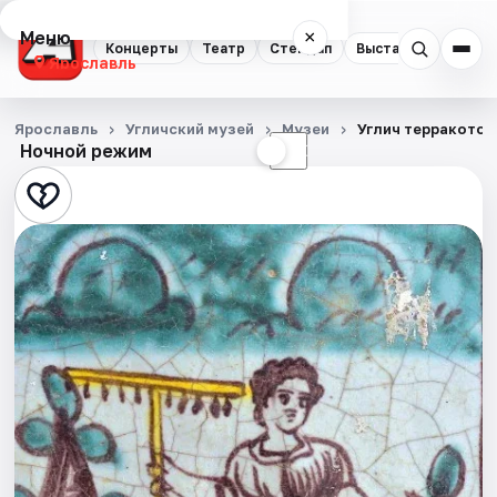
Меню
×
Концерты
Театр
Стендап
Выставки
Квест
Ярославль
Концерты
Ярославль
Угличский музей
Музеи
Углич терракотов
Ночной режим
☀
☾
Театр
Стендап
Выставки
Квесты
Экскурсии
События