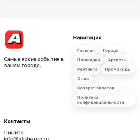
Навигация
Главная
Города
Самые яркие события в
Площадки
Артисты
вашем городе.
Рейтинги
Промокоды
О нас
Возврат билетов
Политика
конфиденциальности
Контакты
Пишите:
info@afisha.org.ru