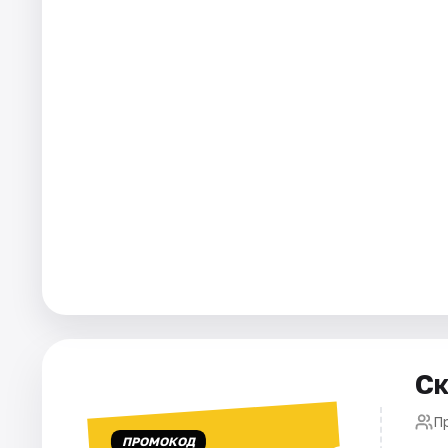
Города
Площадки
Артисты
Рейтинги
Ск
П
ПРОМОКОД