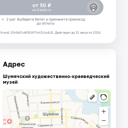
от 50 ₽
на Kassir.ru
2 шаг. Выберите билет и примените промокод
до оплаты
 erid: 25H8d7vbP8SRTvHZrUcdLB.
Действует до 31 августа 2026
Адрес
Шумячский художественно-краеведческий
музей