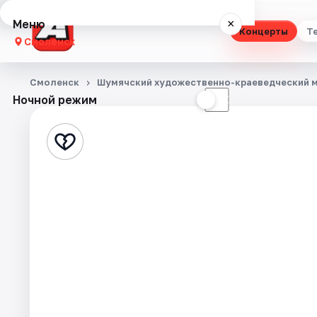
Меню
×
Концерты
Т
Смоленск
Концерты
Смоленск
Шумячский художественно-краеведческий 
Ночной режим
☀
☾
Театр
Стендап
Выставки
Экскурсии
Спорт
События