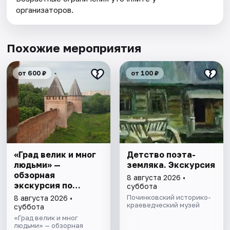
организаторов.
Похожие мероприятия
от 600 ₽
от 100 ₽
«Град велик и мног
Детство поэта-
людьми» —
земляка. Экскурсия
обзорная
8 августа 2026 •
экскурсия по
суббота
Смоленску
Починковский историко-
8 августа 2026 •
краеведческий музей
суббота
«Град велик и мног
людьми» — обзорная