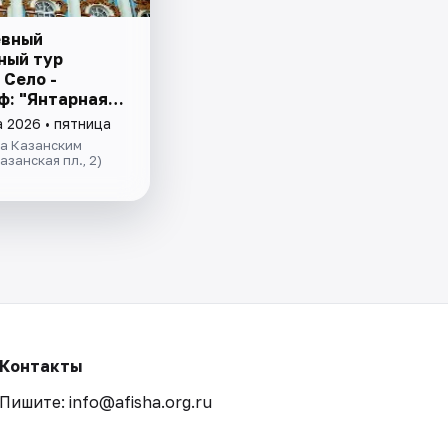
евный
ный тур
 Село -
ф: "Янтарная
 и Фонтаны
а 2026 • пятница
а за 1 день"
за Казанским
азанская пл., 2)
Контакты
Пишите: info@afisha.org.ru