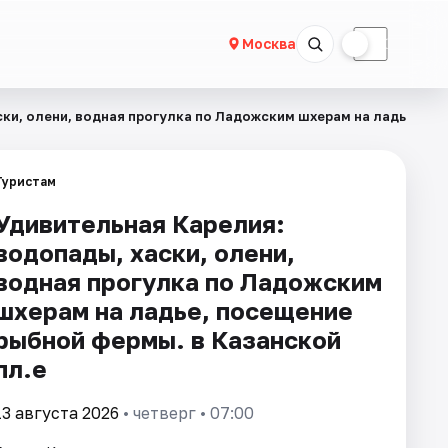
☀
☾
Москва
ски, олени, водная прогулка по Ладожским шхерам на ладье, по
Туристам
Удивительная Карелия:
водопады, хаски, олени,
водная прогулка по Ладожским
шхерам на ладье, посещение
рыбной фермы. в Казанской
пл.е
13 августа 2026
• четверг • 07:00