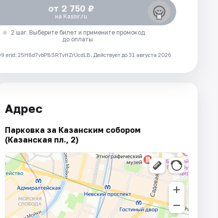
от 2 750 ₽
на Kassir.ru
2 шаг. Выберите билет и примените промокод
до оплаты
 erid: 25H8d7vbP8SRTvHZrUcdLB.
Действует до 31 августа 2026
Адрес
Парковка за Казанским собором
(Казанская пл., 2)