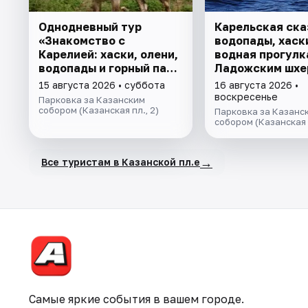
Однодневный тур
Карельская ска
«Знакомство с
водопады, хаски
Карелией: хаски, олени,
водная прогулк
водопады и горный парк
Ладожским шхе
"Рускеала»
катере, знаком
15 августа 2026 • суббота
16 августа 2026 •
лютеранской ки
воскресенье
Парковка за Казанским
собором (Казанская пл., 2)
Парковка за Казанс
собором (Казанская п
→
Все туристам в Казанской пл.е
Самые яркие события в вашем городе.