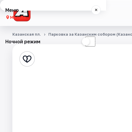
Меню
×
Москва
Концерты
Казанская пл.
Парковка за Казанским собором (Казанск
Ночной режим
☀
☾
Города
Площадки
Артисты
Рейтинги