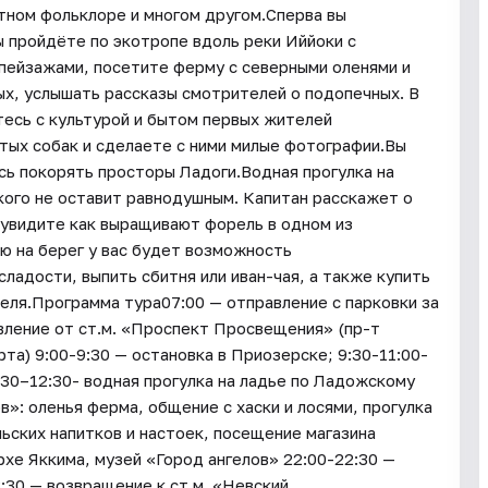
тном фольклоре и многом другом.Сперва вы
ы пройдёте по экотропе вдоль реки Иййоки с
пейзажами, посетите ферму с северными оленями и
ых, услышать рассказы смотрителей о подопечных. В
есь с культурой и бытом первых жителей
стых собак и сделаете с ними милые фотографии.Вы
сь покорять просторы Ладоги.Водная прогулка на
ого не оставит равнодушным. Капитан расскажет о
 увидите как выращивают форель в одном из
ю на берег у вас будет возможность
ладости, выпить сбитня или иван-чая, а также купить
еля.Программа тура07:00 — отправление с парковки за
авление от ст.м. «Проспект Просвещения» (пр-т
та) 9:00-9:30 — остановка в Приозерске; 9:30-11:00-
1:30–12:30- водная прогулка на ладье по Ладожскому
»: оленья ферма, общение с хаски и лосями, прогулка
льских напитков и настоек, посещение магазина
рхе Яккима, музей «Город ангелов» 22:00-22:30 —
:30 — возвращение к ст.м. «Невский