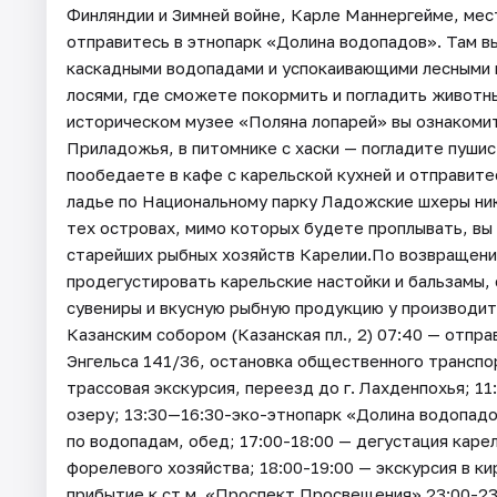
Финляндии и Зимней войне, Карле Маннергейме, мес
отправитесь в этнопарк «Долина водопадов». Там в
каскадными водопадами и успокаивающими лесными 
лосями, где сможете покормить и погладить животн
историческом музее «Поляна лопарей» вы ознакомит
Приладожья, в питомнике с хаски — погладите пуши
пообедаете в кафе с карельской кухней и отправите
ладье по Национальному парку Ладожские шхеры ник
тех островах, мимо которых будете проплывать, вы
старейших рыбных хозяйств Карелии.По возвращени
продегустировать карельские настойки и бальзамы, с
сувениры и вкусную рыбную продукцию у производит
Казанским собором (Казанская пл., 2) 07:40 — отпр
Энгельса 141/36, остановка общественного транспор
трассовая экскурсия, переезд до г. Лахденпохья; 1
озеру; 13:30—16:30-эко-этнопарк «Долина водопадов
по водопадам, обед; 17:00-18:00 — дегустация каре
форелевого хозяйства; 18:00-19:00 — экскурсия в ки
прибытие к ст.м. «Проспект Просвещения» 23:00-23