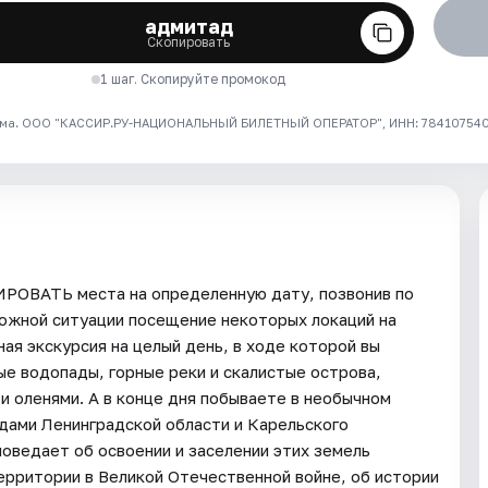
адмитад
Скопировать
1 шаг. Скопируйте промокод
ма. ООО "КАССИР.РУ-НАЦИОНАЛЬНЫЙ БИЛЕТНЫЙ ОПЕРАТОР", ИНН: 7841075409
ИРОВАТЬ места на определенную дату, позвонив по
рожной ситуации посещение некоторых локаций на
 экскурсия на целый день, в ходе которой вы
ные водопады, горные реки и скалистые острова,
 и оленями. А в конце дня побываете в необычном
идами Ленинградской области и Карельского
поведает об освоении и заселении этих земель
ерритории в Великой Отечественной войне, об истории