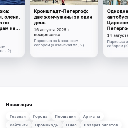
зка:
​​​​​​​Кронштадт-Петергоф:
Однодн
, олени,
две жемчужины за один
автобус
а по
день
Царское
рам на
Петерго
16 августа 2026 •
ство с
комната
воскресенье
14 август
рхой.
Петергоф
Парковка за Казанским
Парковка 
собором (Казанская пл., 2)
собором (К
ким
л., 2)
Навигация
Главная
Города
Площадки
Артисты
Рейтинги
Промокоды
О нас
Возврат билетов