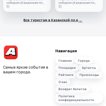
собором (Казанская пл.,
день"
собором (Казанская пл.,
2)
2)
→
Все туристам в Казанской пл.е
Навигация
Главная
Города
Самые яркие события в
Площадки
Артисты
вашем городе.
Рейтинги
Промокоды
О нас
Возврат билетов
Политика
конфиденциальности