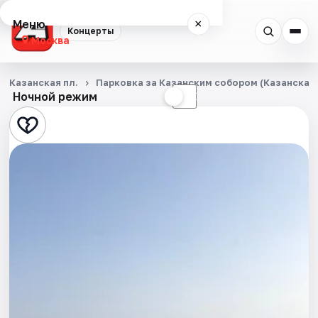
Меню
×
Концерты
Москва
Концерты
Казанская пл.
Парковка за Казанским собором (Казанская п
Ночной режим
☀
☾
Города
Площадки
Артисты
Рейтинги