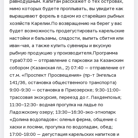
равнодушным. Капитан расскажет о тех островах,
мимо которых будете проплывать, вы увидите как
выращивают форель в одном из старейших рыбных
хозяйств Карелии.По возвращению на берег у вас
будет возможность продегустировать карельские
настойки и бальзамы, сладости, выпить сбитня или
иван-чая, а также купить сувениры и вкусную
рыбную продукцию у производителя.Программа
тура07:00 — отправление с парковки за Казанским
собором (Казанская пл., 2) 07:40 — отправление от
ст.м. «Проспект Просвещения» (пр-т Энгельса
141/36, остановка общественного транспорта)
9:00-9:30 — остановка в Приозерске; 9:30-11:00-
трассовая экскурсия, переезд до г. Лахденпохья;
11:30–12:30- водная прогулка на ладье по
Ладожскому озеру; 13:30—16:30-эко-этнопарк
«Долина водопадов»: оленья ферма, общение с
хаски и лосями, прогулка по водопадам, обед;
17:00-18:00 — дегустация карельских напитков и