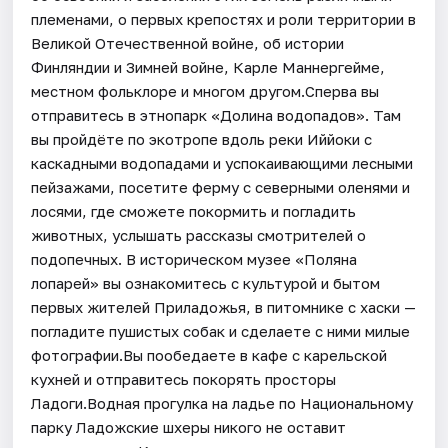
племенами, о первых крепостях и роли территории в
Великой Отечественной войне, об истории
Финляндии и Зимней войне, Карле Маннергейме,
местном фольклоре и многом другом.Сперва вы
отправитесь в этнопарк «Долина водопадов». Там
вы пройдёте по экотропе вдоль реки Иййоки с
каскадными водопадами и успокаивающими лесными
пейзажами, посетите ферму с северными оленями и
лосями, где сможете покормить и погладить
животных, услышать рассказы смотрителей о
подопечных. В историческом музее «Поляна
лопарей» вы ознакомитесь с культурой и бытом
первых жителей Приладожья, в питомнике с хаски —
погладите пушистых собак и сделаете с ними милые
фотографии.Вы пообедаете в кафе с карельской
кухней и отправитесь покорять просторы
Ладоги.Водная прогулка на ладье по Национальному
парку Ладожские шхеры никого не оставит