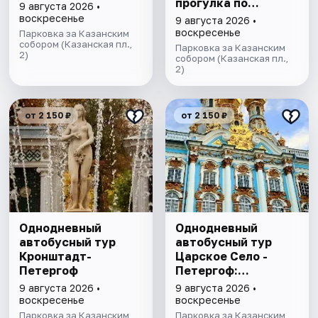
прогулка по
9 августа 2026 •
Ладожским шхерам
воскресенье
9 августа 2026 •
на катере,
воскресенье
Парковка за Казанским
собором (Казанская пл.,
знакомство с
Парковка за Казанским
2)
лютеранской
собором (Казанская пл.,
2)
кирхой.
от 2 150 ₽
от 2 150 ₽
Однодневный
Однодневный
автобусный тур
автобусный тур
Кронштадт-
Царское Село -
Петергоф
Петергоф:
"Янтарная комната
9 августа 2026 •
9 августа 2026 •
и Фонтаны
воскресенье
воскресенье
Петергофа за 1
Парковка за Казанским
Парковка за Казанским