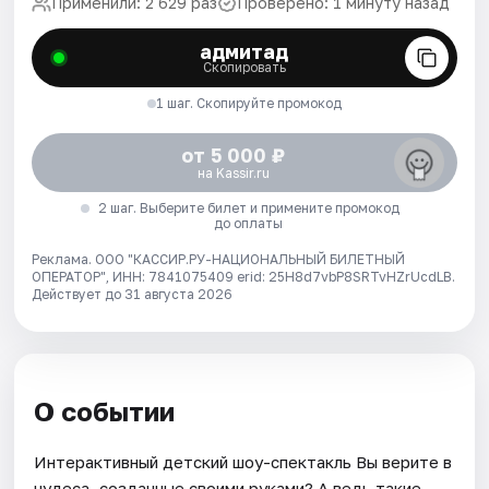
Применили: 2 629 раз
Проверено: 1 минуту назад
адмитад
Скопировать
1 шаг. Скопируйте промокод
от 5 000 ₽
на Kassir.ru
2 шаг. Выберите билет и примените промокод
до оплаты
Реклама. ООО "КАССИР.РУ-НАЦИОНАЛЬНЫЙ БИЛЕТНЫЙ
ОПЕРАТОР", ИНН: 7841075409 erid: 25H8d7vbP8SRTvHZrUcdLB.
Действует до 31 августа 2026
О событии
Интерактивный детский шоу-спектакль Вы верите в
чудеса, созданные своими руками? А ведь такие