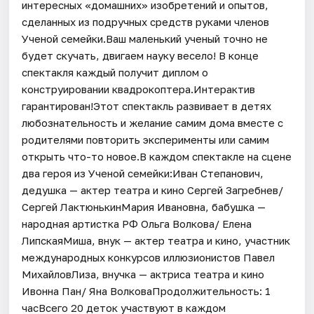
интересных «домашних» изобретений и опытов,
сделанных из подручных средств руками членов
Ученой семейки.Ваш маленький ученый точно не
будет скучать, двигаем науку весело! В конце
спектакля каждый получит диплом о
конструировании квадрокоптера.Интерактив
гарантирован!Этот спектакль развивает в детях
любознательность и желание самим дома вместе с
родителями повторить эксперименты или самим
открыть что-то новое.В каждом спектакле на сцене
два героя из Ученой семейки:Иван Степанович,
дедушка — актер театра и кино Сергей Загребнев/
Сергей ЛактюнькинМария Ивановна, бабушка —
народная артистка РФ Ольга Волкова/ Елена
ЛипскаяМиша, внук — актер театра и кино, участник
международных конкурсов иллюзионистов Павел
МихайловЛиза, внучка — актриса театра и кино
Ивонна Пан/ Яна ВолковаПродолжительность: 1
часВсего 20 деток участвуют в каждом