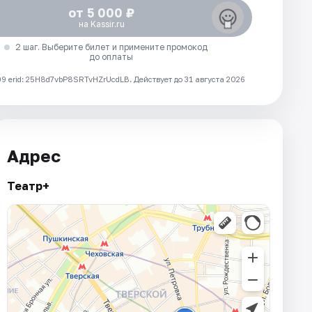
от 5 000 ₽
на Kassir.ru
2 шаг. Выберите билет и примените промокод
до оплаты
 erid: 25H8d7vbP8SRTvHZrUcdLB.
Действует до 31 августа 2026
Адрес
Театр+