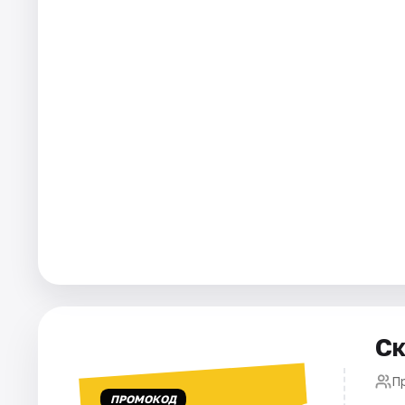
Города
Площадки
Артисты
Рейтинги
Ск
П
ПРОМОКОД