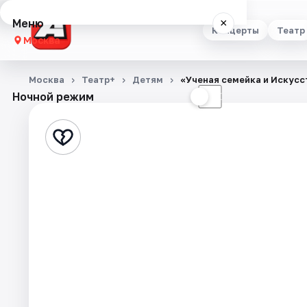
Меню
×
Концерты
Театр
Москва
Концерты
Москва
Театр+
Детям
«Ученая семейка и Искусс
Ночной режим
☀
☾
Театр
Стендап
Выставки
Квесты
Экскурсии
Спорт
События