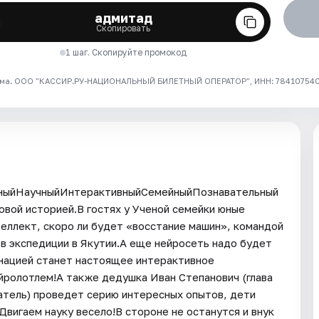
адмитад
Скопировать
1 шаг. Скопируйте промокод
ма. ООО "КАССИР.РУ-НАЦИОНАЛЬНЫЙ БИЛЕТНЫЙ ОПЕРАТОР", ИНН: 7841075409
ерныйНаучныйИнтерактивныйСемейныйПознавательный
овой историей.В гостях у Ученой семейки юные
теллект, скоро ли будет «восстание машин», командой
в экспедиции в Якутии.А еще нейросеть надо будет
минацией станет настоящее интерактивное
йролотлем!А также дедушка Иван Степанович (глава
атель) проведет серию интересных опытов, дети
вигаем науку весело!В стороне не останутся и внук