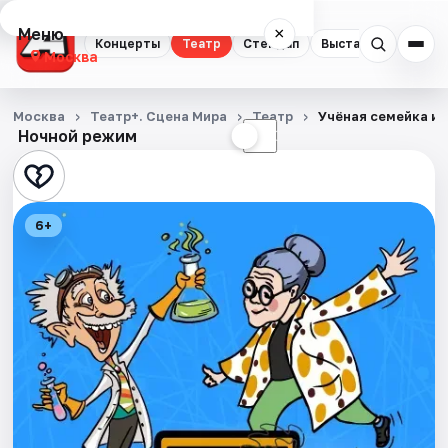
Меню
×
Концерты
Театр
Стендап
Выставки
Квест
Москва
Концерты
Москва
Театр+. Сцена Мира
Театр
Учёная семейка и
Ночной режим
☀
☾
Театр
Стендап
6+
Выставки
Квесты
Экскурсии
Спорт
События