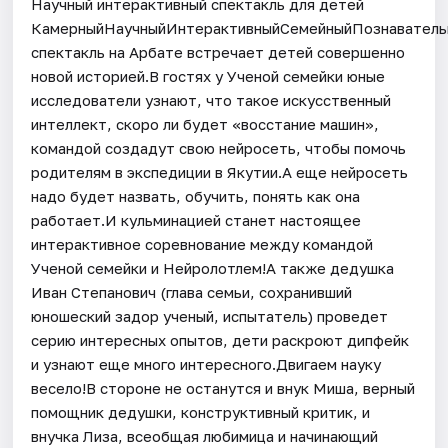
Научный интерактивный спектакль для детей
КамерныйНаучныйИнтерактивныйСемейныйПознаватель
спектакль на Арбате встречает детей совершенно
новой историей.В гостях у Ученой семейки юные
исследователи узнают, что такое искусственный
интеллект, скоро ли будет «восстание машин»,
командой создадут свою нейросеть, чтобы помочь
родителям в экспедиции в Якутии.А еще нейросеть
надо будет назвать, обучить, понять как она
работает.И кульминацией станет настоящее
интерактивное соревнование между командой
Ученой семейки и Нейролотлем!А также дедушка
Иван Степанович (глава семьи, сохранивший
юношеский задор ученый, испытатель) проведет
серию интересных опытов, дети раскроют дипфейк
и узнают еще много интересного.Двигаем науку
весело!В стороне не останутся и внук Миша, верный
помощник дедушки, конструктивный критик, и
внучка Лиза, всеобщая любимица и начинающий