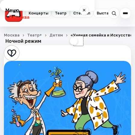
Меню
×
Концерты
Театр
Стендап
Выставки
Квест
Москва
Концерты
Москва
Театр+
Детям
«Ученая семейка и Искусствен
Ночной режим
☀
☾
Театр
Стендап
Выставки
Квесты
Экскурсии
Спорт
События