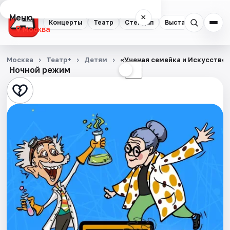
Меню
×
Концерты
Театр
Стендап
Выставки
Квест
Москва
Концерты
Москва
Театр+
Детям
«Ученая семейка и Искусствен
Ночной режим
☀
☾
Театр
Стендап
Выставки
Квесты
Экскурсии
Спорт
События