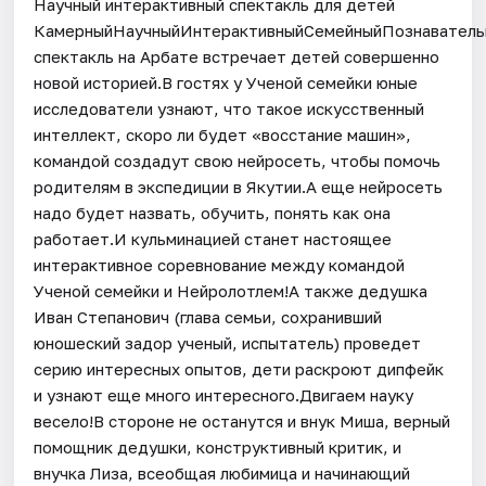
Научный интерактивный спектакль для детей
КамерныйНаучныйИнтерактивныйСемейныйПознаватель
спектакль на Арбате встречает детей совершенно
новой историей.В гостях у Ученой семейки юные
исследователи узнают, что такое искусственный
интеллект, скоро ли будет «восстание машин»,
командой создадут свою нейросеть, чтобы помочь
родителям в экспедиции в Якутии.А еще нейросеть
надо будет назвать, обучить, понять как она
работает.И кульминацией станет настоящее
интерактивное соревнование между командой
Ученой семейки и Нейролотлем!А также дедушка
Иван Степанович (глава семьи, сохранивший
юношеский задор ученый, испытатель) проведет
серию интересных опытов, дети раскроют дипфейк
и узнают еще много интересного.Двигаем науку
весело!В стороне не останутся и внук Миша, верный
помощник дедушки, конструктивный критик, и
внучка Лиза, всеобщая любимица и начинающий