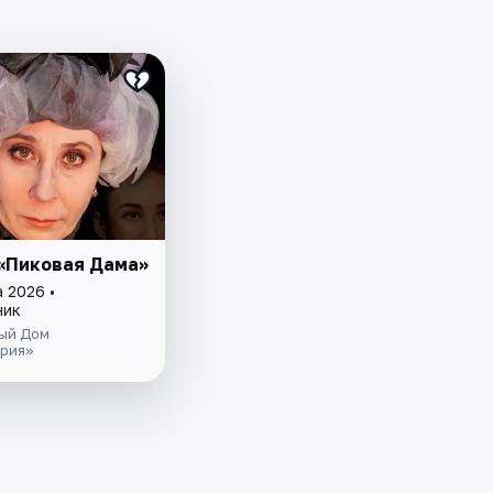
«Пиковая Дама»
 2026 •
ник
ый Дом
рия»