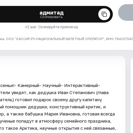
адмитад
Скопировать
1 шаг. Скопируйте промокод
ма. ООО "КАССИР.РУ-НАЦИОНАЛЬНЫЙ БИЛЕТНЫЙ ОПЕРАТОР", ИНН: 7841075409
 семьи!- Камерный- Научный- Интерактивный-
тели увидят, как дедушка Иван Степанович (глава
атель) готовил подарок своему другу капитану
ный помощник дедушки, конструктивный критик, и
р, а также бабушка Мария Ивановна, готовая всегда
ченые попадут в атмосферу семейного праздника,
то такое Арктика, научные открытия с ней связанные,