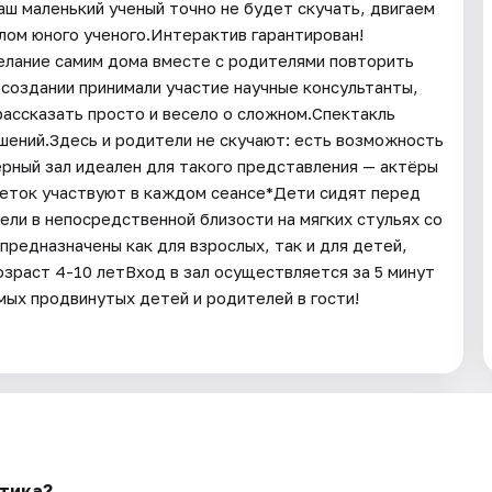
аш маленький ученый точно не будет скучать, двигаем
лом юного ученого.Интерактив гарантирован!
елание самим дома вместе с родителями повторить
 создании принимали участие научные консультанты,
рассказать просто и весело о сложном.Спектакль
шений.Здесь и родители не скучают: есть возможность
рный зал идеален для такого представления — актёры
деток участвуют в каждом сеансе*Дети сидят перед
ели в непосредственной близости на мягких стульях со
предназначены как для взрослых, так и для детей,
раст 4-10 летВход в зал осуществляется за 5 минут
мых продвинутых детей и родителей в гости!
ктика?