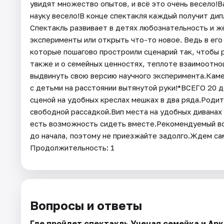
увидят множество опытов, и всё это очень весело!В
науку весело!В конце спектакля каждый получит дип
Спектакль развивает в детях любознательность и ж
эксперименты или открыть что-то новое. Ведь в его
которые пошагово простроили сценарий так, чтобы 
также и о семейных ценностях, теплоте взаимоотно
выдвинуть свою версию научного эксперимента.Каме
с детьми на расстоянии вытянутой руки!*ВСЕГО 20 
сценой на удобных креслах мешках в два ряда.Родит
свободной рассадкой.Вип места на удобных диванах 
есть возможность сидеть вместе.Рекомендуемый воз
до начала, поэтому не приезжайте задолго.Ждем са
Продолжительность: 1
Вопросы и ответы
Где пройдет спектакль Ученая семейка и Ар