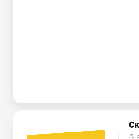
Города
Площадки
Артисты
Рейтинги
Ск
П