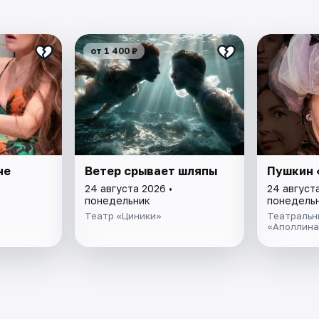
от 1 400 ₽
не
Ветер срывает шляпы
Пушкин 
24 августа 2026 •
24 августа
понедельник
понедель
Театр «Циники»
Театральн
«Аполлина