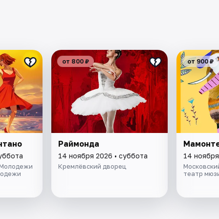
от 800 ₽
от 900 ₽
нтано
Раймонда
Мамонт
суббота
14 ноября 2026 • суббота
14 ноября
 Молодежи
Кремлёвский дворец
Московски
лодежи
театр мюз