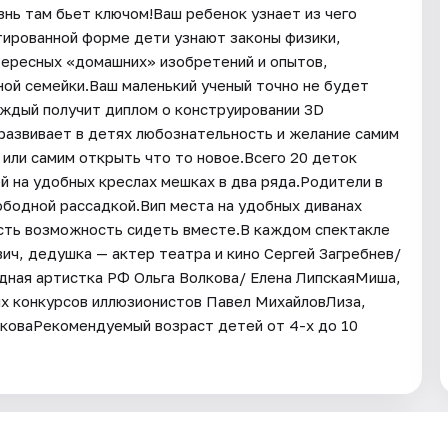
изнь там бьет ключом!Ваш ребенок узнает из чего
птированной форме дети узнают законы физики,
нтересных «домашних» изобретений и опытов,
ной семейки.Ваш маленький ученый точно не будет
каждый получит диплом о конструировании 3D
развивает в детях любознательность и желание самим
или самим открыть что то новое.Всего 20 деток
й на удобных креслах мешках в два ряда.Родители в
ободной рассадкой.Вип места на удобных диванах
 есть возможность сидеть вместе.В каждом спектакле
вич, дедушка — актер театра и кино Сергей Загребнев/
дная артистка РФ Ольга Волкова/ Елена ЛипскаяМиша,
ых конкурсов иллюзионистов Павел МихайловЛиза,
олковаРекомендуемый возраст детей от 4-х до 10