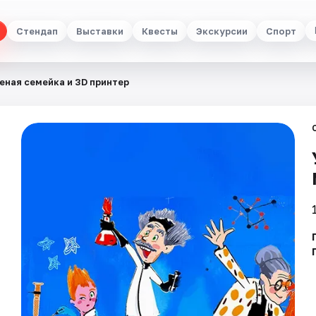
Стендап
Выставки
Квесты
Экскурсии
Спорт
еная семейка и 3D принтер