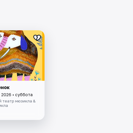
енок
 2026 • суббота
й театр мюзикла &
икла