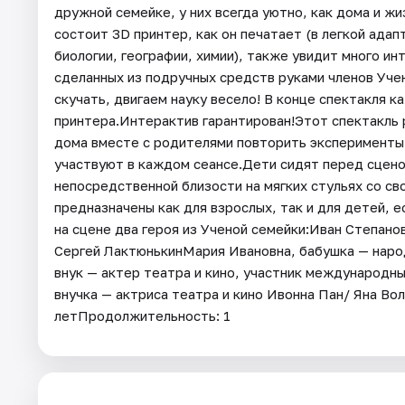
дружной семейке, у них всегда уютно, как дома и ж
состоит 3D принтер, как он печатает (в легкой ада
биологии, географии, химии), также увидит много и
сделанных из подручных средств руками членов Уче
скучать, двигаем науку весело! В конце спектакля 
принтера.Интерактив гарантирован!Этот спектакль 
дома вместе с родителями повторить эксперименты 
участвуют в каждом сеансе.Дети сидят перед сцено
непосредственной близости на мягких стульях со св
предназначены как для взрослых, так и для детей,
на сцене два героя из Ученой семейки:Иван Степано
Сергей ЛактюнькинМария Ивановна, бабушка — наро
внук — актер театра и кино, участник международн
внучка — актриса театра и кино Ивонна Пан/ Яна В
летПродолжительность: 1