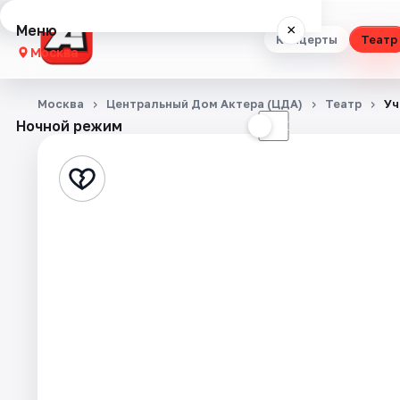
Меню
×
Концерты
Театр
Москва
Концерты
Москва
Центральный Дом Актера (ЦДА)
Театр
Уч
Ночной режим
☀
☾
Театр
Стендап
Выставки
Квесты
Экскурсии
Спорт
События