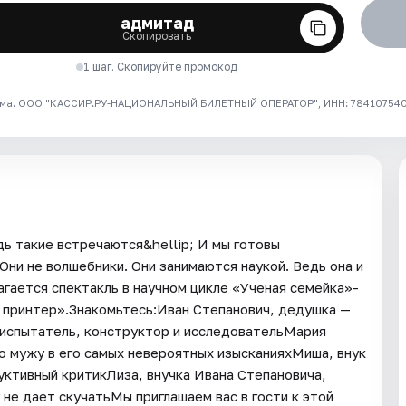
адмитад
Скопировать
1 шаг. Скопируйте промокод
ма. ООО "КАССИР.РУ-НАЦИОНАЛЬНЫЙ БИЛЕТНЫЙ ОПЕРАТОР", ИНН: 7841075409
дь такие встречаются&hellip; И мы готовы
Они не волшебники. Они занимаются наукой. Ведь она и
гается спектакль в научном цикле «Ученая семейка»-
 принтер».Знакомьтесь:Иван Степанович, дедушка —
, испытатель, конструктор и исследовательМария
чо мужу в его самых невероятных изысканияхМиша, внук
уктивный критикЛиза, внучка Ивана Степановича,
 не дает скучатьМы приглашаем вас в гости к этой