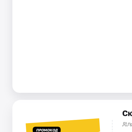
Города
Площадки
Артисты
Рейтинги
Ск
П
ПРОМОКОД