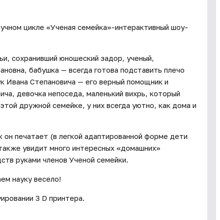
аучном цикле «Ученая семейка»-интерактивный шоу-
ьи, сохранивший юношеский задор, ученый,
ановна, бабушка — всегда готова подставить плечо
ук Ивана Степановича — его верный помощник и
ича, девочка непоседа, маленький вихрь, который
 этой дружной семейке, у них всегда уютно, как дома и
ак он печатает (в легкой адаптированной форме дети
, также увидит много интересных «домашних»
ств руками членов Ученой семейки.
ем науку весело!
ировании 3 D принтера.