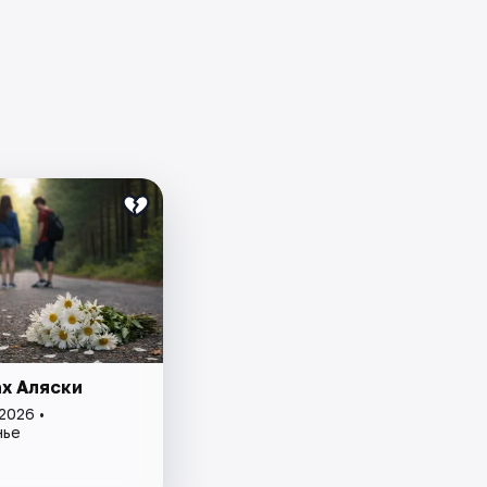
ах Аляски
2026 •
нье