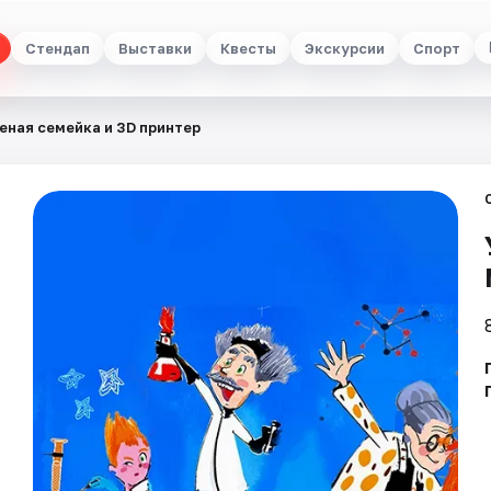
Стендап
Выставки
Квесты
Экскурсии
Спорт
еная семейка и 3D принтер