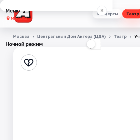
Меню
×
Концерты
Театр
Москва
Концерты
Москва
Центральный Дом Актера (ЦДА)
Театр
Уч
Ночной режим
☀
☾
Театр
Стендап
Выставки
Квесты
Экскурсии
Спорт
События