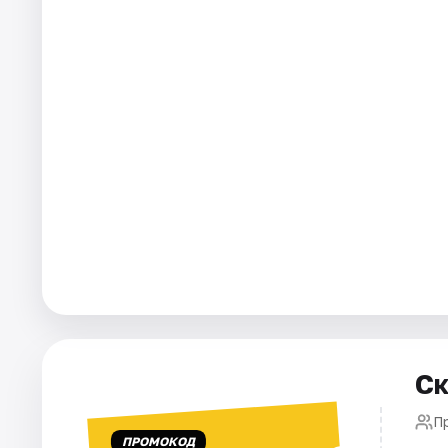
Города
Площадки
Артисты
Рейтинги
Ск
П
ПРОМОКОД