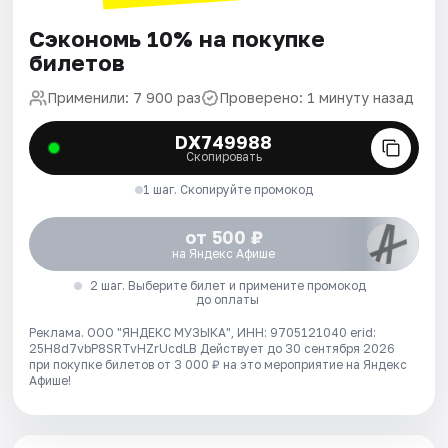
Сэкономь 10% на покупке
билетов
Применили: 7 900 раз
Проверено: 1 минуту назад
DX749988
Скопировать
1 шаг. Скопируйте промокод
от 500 ₽
на Яндекс Афише
2 шаг. Выберите билет и примените промокод
до оплаты
Реклама. ООО "ЯНДЕКС МУЗЫКА", ИНН: 9705121040 erid:
25H8d7vbP8SRTvHZrUcdLB
Действует до 30 сентября 2026
при покупке билетов от 3 000 ₽ на это мероприятие на Яндекс
Афише!