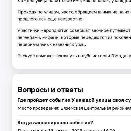
Каждая улица носит своё имя, как человек, у каждой
Проходя по улицам, часто обращаем внимание на их 
прошлого нам ещё неизвестно.
Участники мероприятия совершат заочное путешеств
легендами, мифами, которые передаются из поколени
первоначальных названиях улиц.
Экскурс поможет заглянуть вглубь истории Города в
Вопросы и ответы
Где пройдет событие У каждой улицы своя с
Место проведения:
Вяземская центральная районна
Когда запланирован событие?
Дата и время:
19 августа 2026
• среда • 14:00.