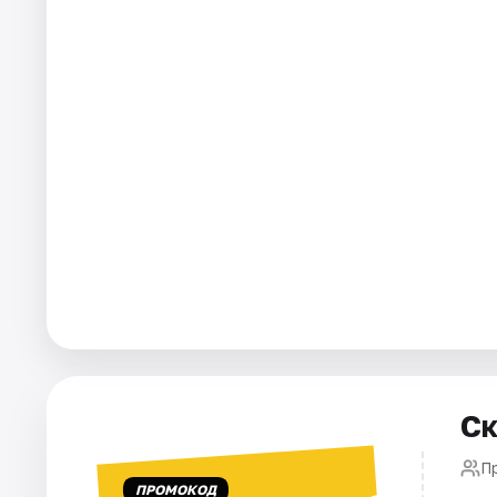
Города
Площадки
Артисты
Рейтинги
Ск
П
ПРОМОКОД