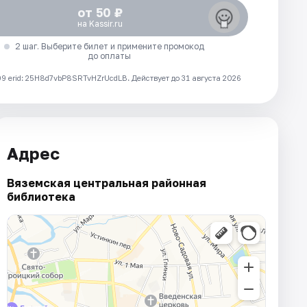
от 50 ₽
на Kassir.ru
2 шаг. Выберите билет и примените промокод
до оплаты
 erid: 25H8d7vbP8SRTvHZrUcdLB.
Действует до 31 августа 2026
Адрес
Вяземская центральная районная
библиотека