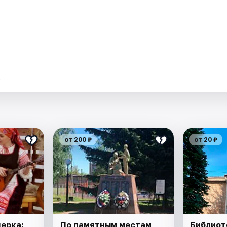
.
от 200 ₽
от 20 ₽
ерка:
По памятным местам
Библиот