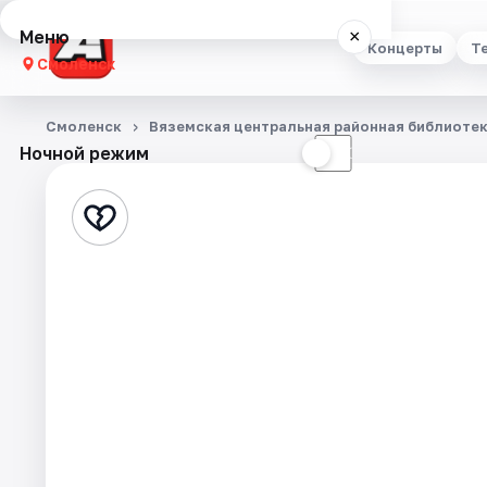
Меню
×
Концерты
Т
Смоленск
Концерты
Смоленск
Вяземская центральная районная библиоте
Ночной режим
☀
☾
Театр
Стендап
Выставки
Экскурсии
Спорт
События