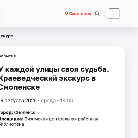
☀
☾
Смоленск
кскурс
Событие
У каждой улицы своя судьба.
Краеведческий экскурс в
Смоленске
19 августа 2026
• среда • 14:00
Город:
Смоленск
Площадка:
Вяземская центральная районная
библиотека