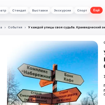
еатр
Стендап
Выставки
Экскурсии
Спорт
Ещё
ка
События
У каждой улицы своя судьба. Краеведческий э