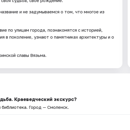
 своя судьба, своё рождение.
название и не задумываемся о том, что многое из
ие по улицам города, познакомятся с историей,
я в поколение, узнают о памятниках архитектуры и о
оинской славы Вязьма.
удьба. Краеведческий экскурс?
я библиотека
. Город — Смоленск.