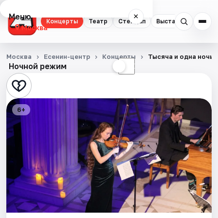
Меню
×
Концерты
Театр
Стендап
Выставки
Квест
Москва
Концерты
Москва
Есенин-центр
Концерты
Тысяча и одна ночь 
Ночной режим
☀
☾
Театр
Стендап
6+
Выставки
Квесты
Экскурсии
Спорт
События