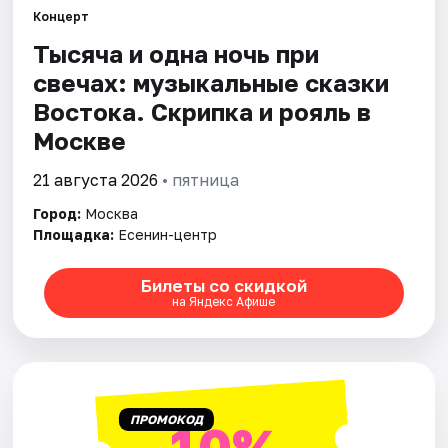
Концерт
Тысяча и одна ночь при
Города
свечах: музыкальные сказки
Площадки
Востока. Скрипка и рояль в
Москве
Артисты
21 августа 2026
• пятница
Рейтинги
Город:
Москва
Площадка:
Есенин-центр
Билеты со скидкой
на Яндекс Афише
ПРОМОКОД
10%