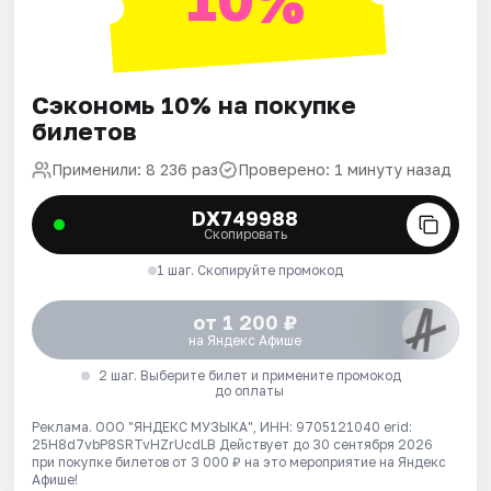
Сэкономь 10% на покупке
билетов
Применили: 8 236 раз
Проверено: 1 минуту назад
DX749988
Скопировать
1 шаг. Скопируйте промокод
от 1 200 ₽
на Яндекс Афише
2 шаг. Выберите билет и примените промокод
до оплаты
Реклама. ООО "ЯНДЕКС МУЗЫКА", ИНН: 9705121040 erid:
25H8d7vbP8SRTvHZrUcdLB
Действует до 30 сентября 2026
при покупке билетов от 3 000 ₽ на это мероприятие на Яндекс
Афише!