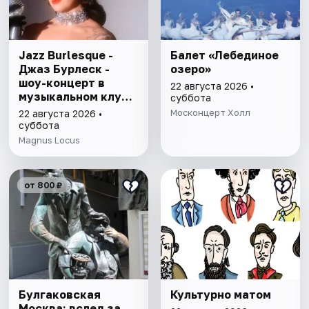
Jazz Burlesque -
Балет «Лебединое
Джаз Бурлеск -
озеро»
шоу-концерт в
22 августа 2026 •
музыкальном клубе
суббота
Magnus Locus
Москонцерт Холл
22 августа 2026 •
суббота
Magnus Locus
от 800 ₽
Булгаковская
Культурно матом
Москва: вслед за