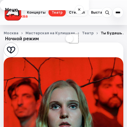
Меню
×
Концерты
Театр
Стендап
Выставки
Квест
Москва
Концерты
Москва
Мастерская на Кулишках
Театр
Ты Будешь Л
Ночной режим
☀
☾
Театр
Стендап
Выставки
Квесты
Экскурсии
Спорт
События