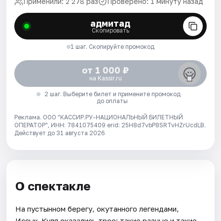
Применили: 2 278 раз
Проверено: 1 минуту назад
адмитад
Скопировать
1 шаг. Скопируйте промокод
от 1 000 ₽
на Kassir.ru
2 шаг. Выберите билет и примените промокод
до оплаты
Реклама. ООО "КАССИР.РУ-НАЦИОНАЛЬНЫЙ БИЛЕТНЫЙ
ОПЕРАТОР", ИНН: 7841075409 erid: 25H8d7vbP8SRTvHZrUcdLB.
Действует до 31 августа 2026
О спектакле
На пустынном берегу, окутанного легендами,
Иссык-Куля оказались трое: такие разные и такие