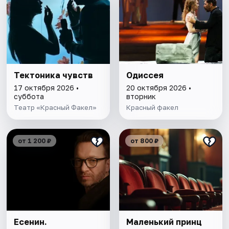
Тектоника чувств
Одиссея
17 октября 2026 •
20 октября 2026 •
суббота
вторник
Театр «Красный Факел»
Красный факел
от 1 200 ₽
от 800 ₽
Есенин.
Маленький принц