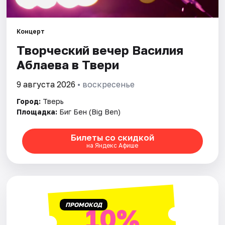
Города
Концерт
Творческий вечер Василия
Площадки
Аблаева в Твери
Артисты
9 августа 2026
• воскресенье
Рейтинги
Город:
Тверь
Площадка:
Биг Бен (Big Ben)
Билеты со скидкой
на Яндекс Афише
ПРОМОКОД
10%