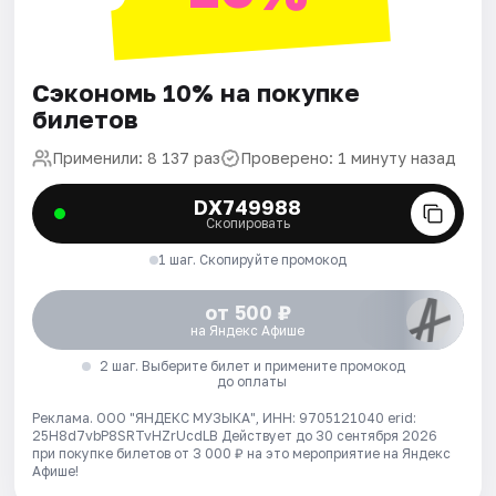
Сэкономь 10% на покупке
билетов
Применили: 8 137 раз
Проверено: 1 минуту назад
DX749988
Скопировать
1 шаг. Скопируйте промокод
от 500 ₽
на Яндекс Афише
2 шаг. Выберите билет и примените промокод
до оплаты
Реклама. ООО "ЯНДЕКС МУЗЫКА", ИНН: 9705121040 erid:
25H8d7vbP8SRTvHZrUcdLB
Действует до 30 сентября 2026
при покупке билетов от 3 000 ₽ на это мероприятие на Яндекс
Афише!