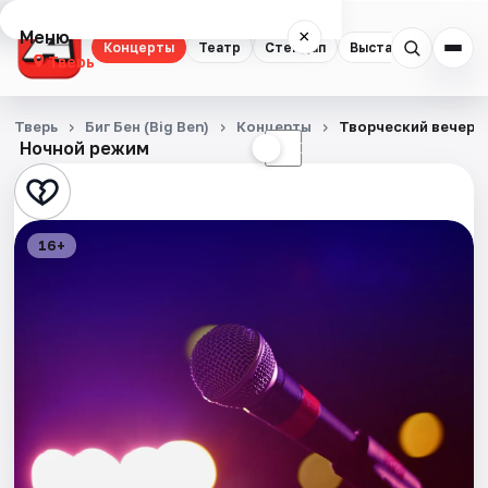
Меню
×
Концерты
Театр
Стендап
Выставки
Квест
Тверь
Концерты
Тверь
Биг Бен (Big Ben)
Концерты
Творческий вечер 
Ночной режим
☀
☾
Театр
Стендап
16+
Выставки
Квесты
Экскурсии
Спорт
События