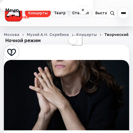
Меню
×
Концерты
Театр
Стендап
Выставки
Квест
Москва
Концерты
Москва
Музей А.Н. Скрябина
Концерты
Творческий в
Ночной режим
☀
☾
Театр
Стендап
Выставки
Квесты
Экскурсии
Спорт
События