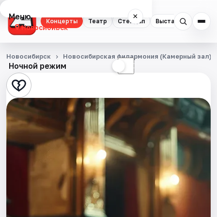
Меню
×
Концерты
Театр
Стендап
Выставки
Квест
Новосибирск
Концерты
Новосибирск
Новосибирская филармония (Камерный зал)
Ночной режим
☀
☾
Театр
Стендап
Выставки
Квесты
Экскурсии
Спорт
События