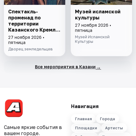
Спектакль-
Музей исламской
променад по
культуры
территории
27 ноября 2026 •
Казанского Кремля
пятница
с фонарщиком
Музей Исламской
27 ноября 2026 •
Фаролеро
Культуры
пятница
Дворец земледельцев
→
Все мероприятия в Казани
Навигация
Главная
Города
Самые яркие события в
Площадки
Артисты
вашем городе.