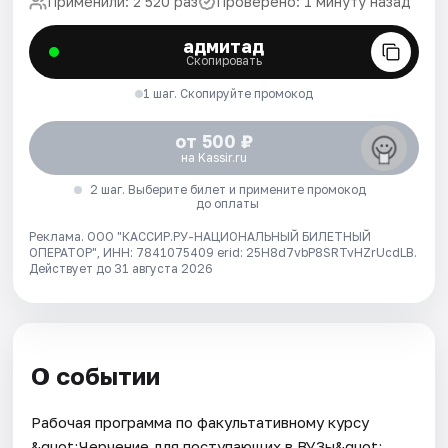
Применили: 2 520 раз
Проверено: 1 минуту назад
адмитад
Скопировать
1 шаг. Скопируйте промокод
от 500 ₽
на Kassir.ru
2 шаг. Выберите билет и примените промокод
до оплаты
Реклама. ООО "КАССИР.РУ-НАЦИОНАЛЬНЫЙ БИЛЕТНЫЙ
ОПЕРАТОР", ИНН: 7841075409 erid: 25H8d7vbP8SRTvHZrUcdLB.
Действует до 31 августа 2026
О событии
Рабочая программа по факультативному курсу
&quot;Черчение для поступающих в ВУЗы&quot;