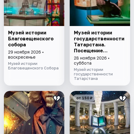
Музей истории
Музей истории
Благовещенского
государственности
собора
Татарстана.
Посещение
29 ноября 2026 •
выставочного зала
воскресенье
28 ноября 2026 •
и экспозиции
суббота
Музей истории
Благовещенского Собора
Музей истории
государственности
Татарстана
от 150 ₽