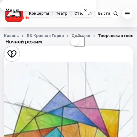
Меню
×
Концерты
Театр
Стендап
Выставки
Квест
Казань
Концерты
Казань
ДК Красная Горка
События
Творческая геоме
Ночной режим
☀
☾
Театр
Стендап
Выставки
Квесты
Экскурсии
Спорт
События