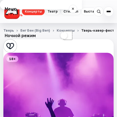
Меню
×
Концерты
Театр
Стендап
Выставки
Квест
Тверь
Концерты
Тверь
Биг Бен (Big Ben)
Концерты
Тверь-кавер-фест
Ночной режим
☀
☾
Театр
Стендап
18+
Выставки
Квесты
Экскурсии
Спорт
События