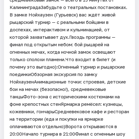
КалининградаЗабудьте о театральных постановках.
В замке Нойхаузен (Гурьевск) вас ждёт живой
рыцарский турнир — с реальными бойцами в
доспехах, интерактивом и кульминацией, от
которой захватывает дух.Гвоздь программы —
финал под открытым небом: бой рыцарей на
огненных мечах, когда ночной замок освещают
только сполохи пламени.Что входит в билет (и
почему это выгодно):Огненный турнир и рыцарские
поединкиОбзорная экскурсия по замку
НойхаузенАнимационные точки: строевая, детские
бои на мечах (безопасно!), средневековые
танцыФото-зона с историческими костюмами на
фоне крепостных стенЯрмарка ремёсел: кузнецы,
кожевники, гончарыСредневековое кафе и ресторан
на территории (еда и покупки на ярмарке
оплачиваются отдельно)Ворота открываются в
20:00Начало турнира в 21:00Финал с огненным шоу