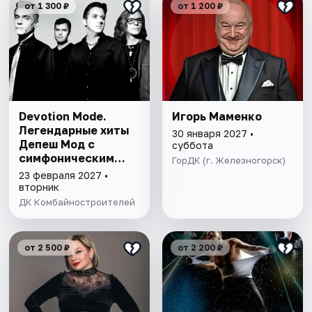
от 1 300 ₽
от 1 200 ₽
Devotion Mode.
Игорь Маменко
Легендарные хиты
30 января 2027 •
Депеш Мод с
суббота
симфоническим
ГорДК (г. Железногорск)
оркестром
23 февраля 2027 •
вторник
ДК Комбайностроителей
от 2 500 ₽
от 2 200 ₽