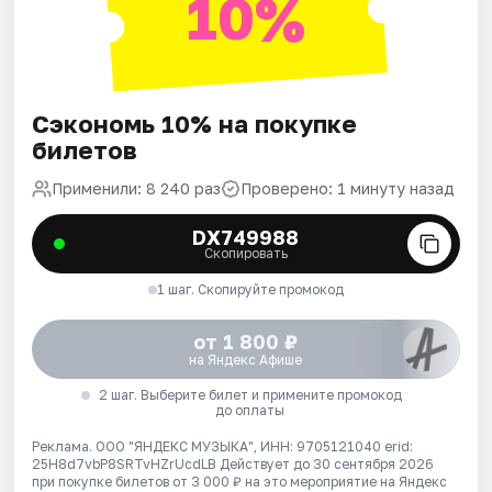
10%
Сэкономь 10% на покупке
билетов
Применили: 8 240 раз
Проверено: 1 минуту назад
DX749988
Скопировать
1 шаг. Скопируйте промокод
от 1 800 ₽
на Яндекс Афише
2 шаг. Выберите билет и примените промокод
до оплаты
Реклама. ООО "ЯНДЕКС МУЗЫКА", ИНН: 9705121040 erid:
25H8d7vbP8SRTvHZrUcdLB
Действует до 30 сентября 2026
при покупке билетов от 3 000 ₽ на это мероприятие на Яндекс