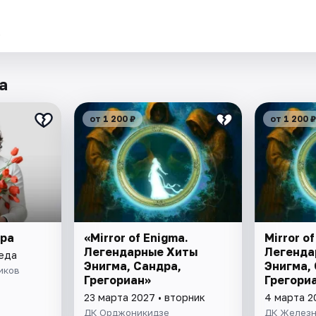
.
а
от 1 200 ₽
от 1 200 ₽
ера
«Mirror of Enigma.
Mirror o
Легендарные Хиты
Легенда
реда
Энигма, Сандра,
Энигма,
иков
Грегориан»
Грегори
23 марта 2027 • вторник
4 марта 2
ДК Орджоникидзе
ДК Желез