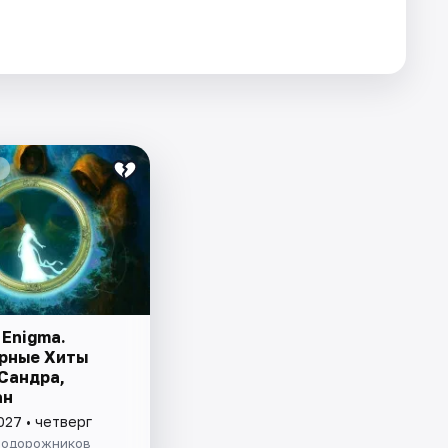
f Enigma.
рные Хиты
 Сандра,
ан
027 • четверг
нодорожников