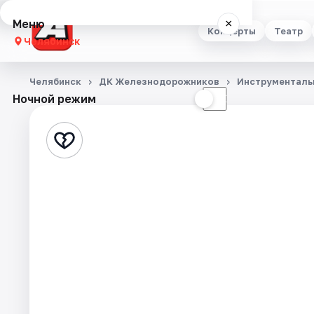
Меню
×
Концерты
Театр
Челябинск
Концерты
Челябинск
ДК Железнодорожников
Инструменталь
Ночной режим
☀
☾
Театр
Стендап
Выставки
Квесты
Экскурсии
Спорт
События