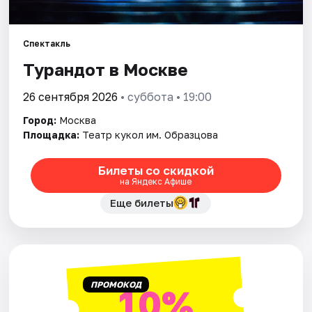
Города
Спектакль
Турандот в Москве
Площадки
26 сентября 2026
• суббота • 19:00
Артисты
Город:
Москва
Рейтинги
Площадка:
Театр кукол им. Образцова
Билеты со скидкой
на Яндекс Афише
Еще билеты
ПРОМОКОД
10%