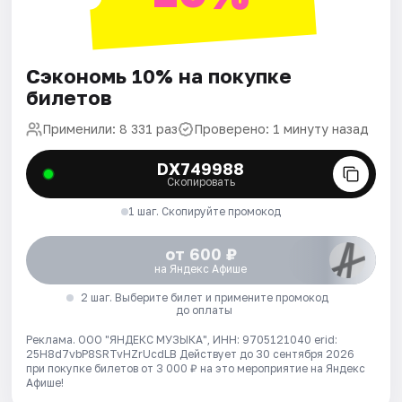
Сэкономь 10% на покупке
билетов
Применили: 8 331 раз
Проверено: 1 минуту назад
DX749988
Скопировать
1 шаг. Скопируйте промокод
от 600 ₽
на Яндекс Афише
2 шаг. Выберите билет и примените промокод
до оплаты
Реклама. ООО "ЯНДЕКС МУЗЫКА", ИНН: 9705121040 erid:
25H8d7vbP8SRTvHZrUcdLB
Действует до 30 сентября 2026
при покупке билетов от 3 000 ₽ на это мероприятие на Яндекс
Афише!