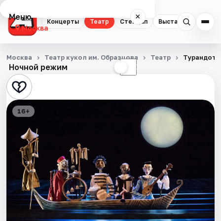
Меню
×
Концерты
Театр
Стендап
Выставки
Квест
Москва
Концерты
Москва
Театр кукол им. Образцова
Театр
Турандот
Ночной режим
☀
☾
Театр
Стендап
16+
Выставки
Квесты
Экскурсии
Спорт
События