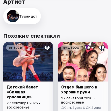
Артист
Турандот
Похожие спектакли
от 500 ₽
от 1 500 ₽
Детский балет
Отдам бывшего в
«Спящая
хорошие руки
красавица»
27 сентября 2026 •
воскресенье
27 сентября 2026 •
воскресенье
ДК им. Зуева & ДК Зуева