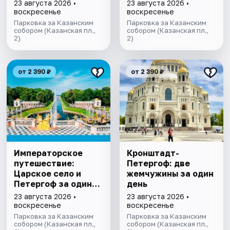
горный парк
23 августа 2026 •
23 августа 2026 •
"Рускеала»
воскресенье
воскресенье
Парковка за Казанским
Парковка за Казанским
собором (Казанская пл.,
собором (Казанская пл.,
2)
2)
от 2 390 ₽
от 2 390 ₽
Императорское
​​​​​​​Кронштадт-
путешествие:
Петергоф: две
Царское село и
жемчужины за один
Петергоф за один
день
день
23 августа 2026 •
23 августа 2026 •
воскресенье
воскресенье
Парковка за Казанским
Парковка за Казанским
собором (Казанская пл.,
собором (Казанская пл.,