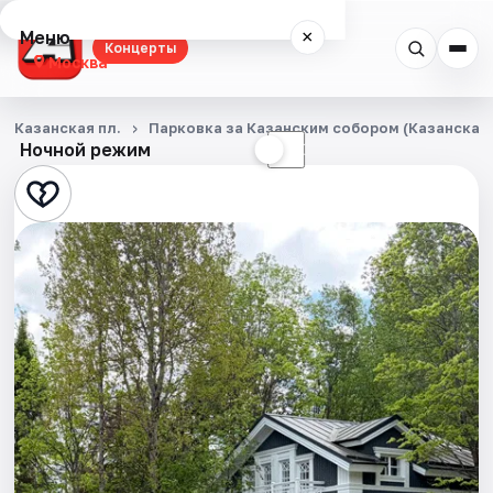
Меню
×
Концерты
Москва
Концерты
Казанская пл.
Парковка за Казанским собором (Казанская п
Ночной режим
☀
☾
Города
Площадки
Артисты
Рейтинги