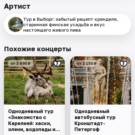
Артист
Тур в Выборг: забытый рецепт кренделя,
старинная финская усадьба и вкус
настоящего живого пива
Похожие концерты
от 2 690 ₽
от 2 150 ₽
Однодневный тур
Однодневный
«Знакомство с
автобусный тур
Карелией: хаски,
Кронштадт-
олени, водопады и
Петергоф