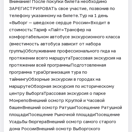
Внимание! После покупки билета необходимо
ЗАРЕГИСТРИРОВАТЬ свое участие, позвонив по
телефону указанному на билете.Тур на 1 день
«Выборг — шведское сердце России»Входит в
стоимость:Тариф «Лайт»Трансфер на
комфортабельном автобусе экскурсионного класса
(вместимость автобуса зависит от набора
группы)Обслуживание профессионального гида на
протяжении всего маршрутаТрассовая экскурсия на
протяжении всей программыПодготовленная
программа тураОрганизация тура по
таймингуОбзорные экскурсии в городах на
маршрутеОбзорная экскурсия по историческому
центру ВыборгаТрассовая экскурсия о парке
МонрепоВнешний осмотр Круглой и Часовой
башенВнешний осмотр РатушиПосещение Ратушной
площадиПосещение Рыночной площадиПосещение
Усадьбы бюргераВнешний осмотр самого старого
дома РоссииВнешний осмотр Выборгского