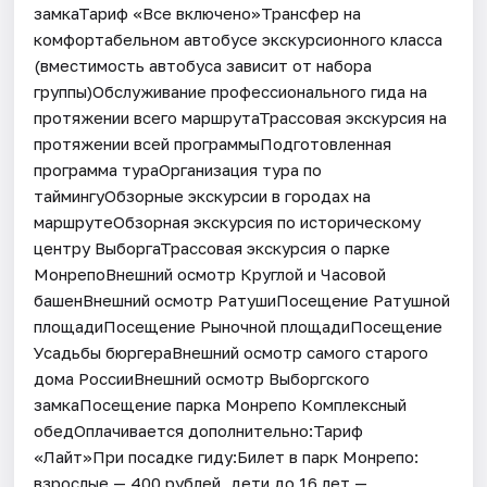
замкаТариф «Все включено»Трансфер на
комфортабельном автобусе экскурсионного класса
(вместимость автобуса зависит от набора
группы)Обслуживание профессионального гида на
протяжении всего маршрутаТрассовая экскурсия на
протяжении всей программыПодготовленная
программа тураОрганизация тура по
таймингуОбзорные экскурсии в городах на
маршрутеОбзорная экскурсия по историческому
центру ВыборгаТрассовая экскурсия о парке
МонрепоВнешний осмотр Круглой и Часовой
башенВнешний осмотр РатушиПосещение Ратушной
площадиПосещение Рыночной площадиПосещение
Усадьбы бюргераВнешний осмотр самого старого
дома РоссииВнешний осмотр Выборгского
замкаПосещение парка Монрепо Комплексный
обедОплачивается дополнительно:Тариф
«Лайт»При посадке гиду:Билет в парк Монрепо:
взрослые — 400 рублей, дети до 16 лет —