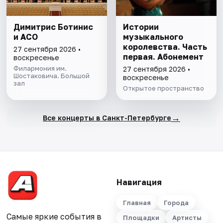
Димитрис Ботинис
Истории
и АСО
музыкального
королевства. Часть
27 сентября 2026 •
первая. Абонемент
воскресенье
Филармония им.
27 сентября 2026 •
Шостаковича. Большой
воскресенье
зал
Открытое пространство
→
Все концерты в Санкт-Петербурге
Навигация
Главная
Города
Самые яркие события в
Площадки
Артисты