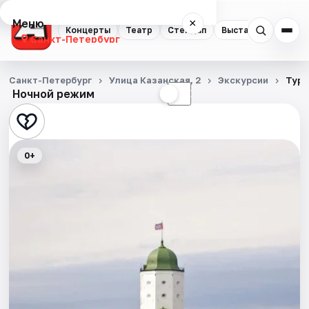
Меню
×
Концерты
Театр
Стендап
Выставки
Квест
Санкт-Петербург
Концерты
Санкт-Петербург
Улица Казанская, 2
Экскурсии
Тур 
Ночной режим
☀
☾
Театр
Стендап
0+
Выставки
Квесты
Экскурсии
Спорт
События