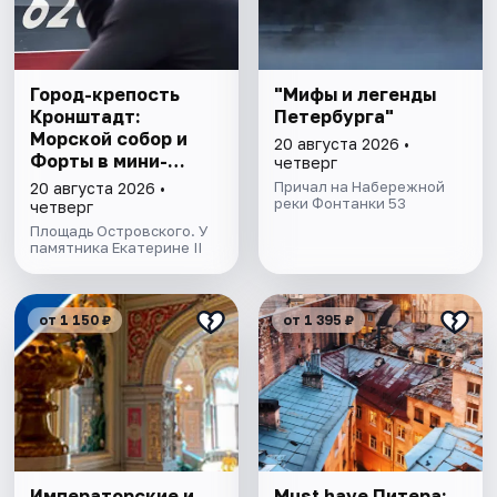
Город-крепость
"Мифы и легенды
Кронштадт:
Петербурга"
Морской собор и
20 августа 2026 •
Форты в мини-
четверг
группе
Причал на Набережной
20 августа 2026 •
реки Фонтанки 53
четверг
Площадь Островского. У
памятника Екатерине II
от 1 150 ₽
от 1 395 ₽
Императорские и
Must have Питера: