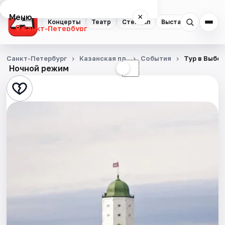
Меню
×
Концерты
Театр
Стендап
Выставки
Квест
Санкт-Петербург
Концерты
Санкт-Петербург
Казанская пл.
События
Тур в Выбо
Ночной режим
☀
☾
Театр
Стендап
Выставки
Квесты
Экскурсии
Спорт
События