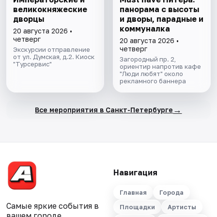
великокняжеские
панорама с высоты
дворцы
и дворы, парадные и
коммуналка
20 августа 2026 •
четверг
20 августа 2026 •
четверг
Экскурсии отправление
от ул. Думская, д.2. Киоск
Загородный пр. 2,
"Турсервис"
ориентир напротив кафе
"Люди любят" около
рекламного баннера
→
Все мероприятия в Санкт-Петербурге
Навигация
Главная
Города
Самые яркие события в
Площадки
Артисты
вашем городе.