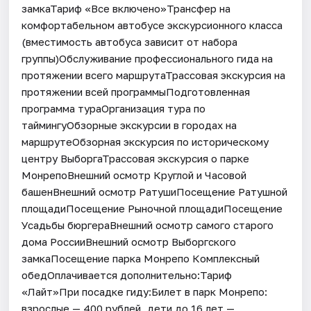
замкаТариф «Все включено»Трансфер на
комфортабельном автобусе экскурсионного класса
(вместимость автобуса зависит от набора
группы)Обслуживание профессионального гида на
протяжении всего маршрутаТрассовая экскурсия на
протяжении всей программыПодготовленная
программа тураОрганизация тура по
таймингуОбзорные экскурсии в городах на
маршрутеОбзорная экскурсия по историческому
центру ВыборгаТрассовая экскурсия о парке
МонрепоВнешний осмотр Круглой и Часовой
башенВнешний осмотр РатушиПосещение Ратушной
площадиПосещение Рыночной площадиПосещение
Усадьбы бюргераВнешний осмотр самого старого
дома РоссииВнешний осмотр Выборгского
замкаПосещение парка Монрепо Комплексный
обедОплачивается дополнительно:Тариф
«Лайт»При посадке гиду:Билет в парк Монрепо:
взрослые — 400 рублей, дети до 16 лет —