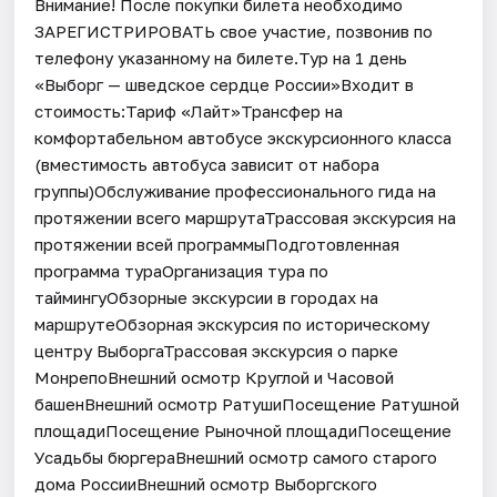
Внимание! После покупки билета необходимо
ЗАРЕГИСТРИРОВАТЬ свое участие, позвонив по
телефону указанному на билете.Тур на 1 день
«Выборг — шведское сердце России»Входит в
стоимость:Тариф «Лайт»Трансфер на
комфортабельном автобусе экскурсионного класса
(вместимость автобуса зависит от набора
группы)Обслуживание профессионального гида на
протяжении всего маршрутаТрассовая экскурсия на
протяжении всей программыПодготовленная
программа тураОрганизация тура по
таймингуОбзорные экскурсии в городах на
маршрутеОбзорная экскурсия по историческому
центру ВыборгаТрассовая экскурсия о парке
МонрепоВнешний осмотр Круглой и Часовой
башенВнешний осмотр РатушиПосещение Ратушной
площадиПосещение Рыночной площадиПосещение
Усадьбы бюргераВнешний осмотр самого старого
дома РоссииВнешний осмотр Выборгского