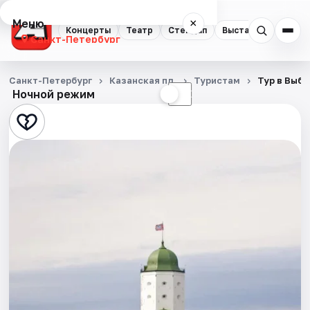
Меню
×
Концерты
Театр
Стендап
Выставки
Квест
Санкт-Петербург
Концерты
Санкт-Петербург
Казанская пл.
Туристам
Тур в Выбо
Ночной режим
☀
☾
Театр
Стендап
Выставки
Квесты
Экскурсии
Спорт
События