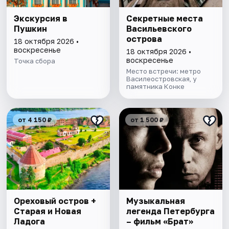
Экскурсия в
Секретные места
Пушкин
Васильевского
острова
18 октября 2026 •
воскресенье
18 октября 2026 •
воскресенье
Точка сбора
Место встречи: метро
Василеостровская, у
памятника Конке
от 4 150 ₽
от 1 500 ₽
Ореховый остров +
Музыкальная
Старая и Новая
легенда Петербурга
Ладога
– фильм «Брат»