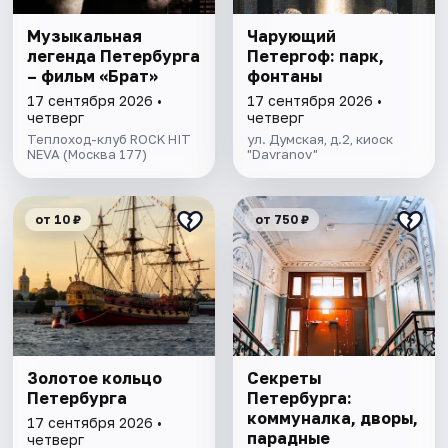
Музыкальная
Чарующий
легенда Петербурга
Петергоф: парк,
– фильм «Брат»
фонтаны
17 сентября 2026 •
17 сентября 2026 •
четверг
четверг
Теплоход-клуб ROCK HIT
ул. Думская, д.2, киоск
NEVA (Москва 177)
"Davranov"
от 10 ₽
от 750 ₽
Золотое кольцо
Секреты
Петербурга
Петербурга:
коммуналка, дворы,
17 сентября 2026 •
парадные
четверг