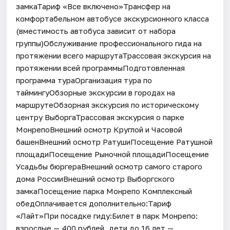
замкаТариф «Все включено»Трансфер на
комфортабельном автобусе экскурсионного класса
(вместимость автобуса зависит от набора
группы)Обслуживание профессионального гида на
протяжении всего маршрутаТрассовая экскурсия на
протяжении всей программыПодготовленная
программа тураОрганизация тура по
таймингуОбзорные экскурсии в городах на
маршрутеОбзорная экскурсия по историческому
центру ВыборгаТрассовая экскурсия о парке
МонрепоВнешний осмотр Круглой и Часовой
башенВнешний осмотр РатушиПосещение Ратушной
площадиПосещение Рыночной площадиПосещение
Усадьбы бюргераВнешний осмотр самого старого
дома РоссииВнешний осмотр Выборгского
замкаПосещение парка Монрепо Комплексный
обедОплачивается дополнительно:Тариф
«Лайт»При посадке гиду:Билет в парк Монрепо:
взрослые — 400 рублей, дети до 16 лет —