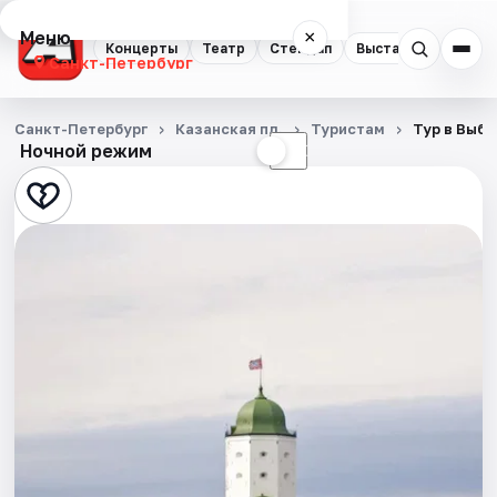
Меню
×
Концерты
Театр
Стендап
Выставки
Квест
Санкт-Петербург
Концерты
Санкт-Петербург
Казанская пл.
Туристам
Тур в Выбо
Ночной режим
☀
☾
Театр
Стендап
Выставки
Квесты
Экскурсии
Спорт
События