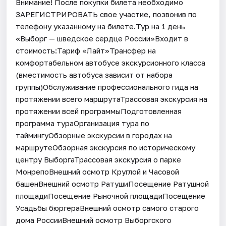
Внимание! После покупки билета необходимо
ЗАРЕГИСТРИРОВАТЬ свое участие, позвонив по
телефону указанному на билете.Тур на 1 день
«Выборг — шведское сердце России»Входит в
стоимость:Тариф «Лайт»Трансфер на
комфортабельном автобусе экскурсионного класса
(вместимость автобуса зависит от набора
группы)Обслуживание профессионального гида на
протяжении всего маршрутаТрассовая экскурсия на
протяжении всей программыПодготовленная
программа тураОрганизация тура по
таймингуОбзорные экскурсии в городах на
маршрутеОбзорная экскурсия по историческому
центру ВыборгаТрассовая экскурсия о парке
МонрепоВнешний осмотр Круглой и Часовой
башенВнешний осмотр РатушиПосещение Ратушной
площадиПосещение Рыночной площадиПосещение
Усадьбы бюргераВнешний осмотр самого старого
дома РоссииВнешний осмотр Выборгского