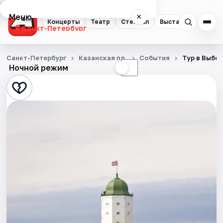
Меню
×
Концерты
Театр
Стендап
Выставки
Квест
Санкт-Петербург
Концерты
Санкт-Петербург
Казанская пл.
События
Тур в Выбо
Ночной режим
☀
☾
Театр
Стендап
Выставки
Квесты
Экскурсии
Спорт
События