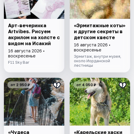
Арт-вечеринка
«Эрмитажные коты»
Artvibes. Рисуем
и другие секреты в
акрилом на холсте с
детском квесте
видом на Исакий
16 августа 2026 •
воскресенье
16 августа 2026 •
воскресенье
Эрмитаж, внутри музея,
около Иорданской
F11 Sky Bar
лестницы
от 2 950 ₽
от 4 050 ₽
«Чудеса
«Карельские хаски