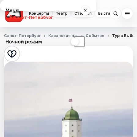
Меню
×
Концерты
Театр
Стендап
Выставки
Квест
Санкт-Петербург
Концерты
Санкт-Петербург
Казанская пл.
События
Тур в Выбо
Ночной режим
☀
☾
Театр
Стендап
Выставки
Квесты
Экскурсии
Спорт
События