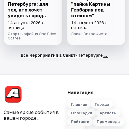
Петербурга: для
"пайка Картины
тех, кто хочет
Гербария под
увидеть город
стеклом"
иначе
14 августа 2026 •
14 августа 2026 •
пятница
пятница
Старт: кофейня One Price
Лавка Витражиста
Coffee
→
Все мероприятия в Санкт-Петербурге
Навигация
Главная
Города
Самые яркие события в
Площадки
Артисты
вашем городе.
Рейтинги
Промокоды