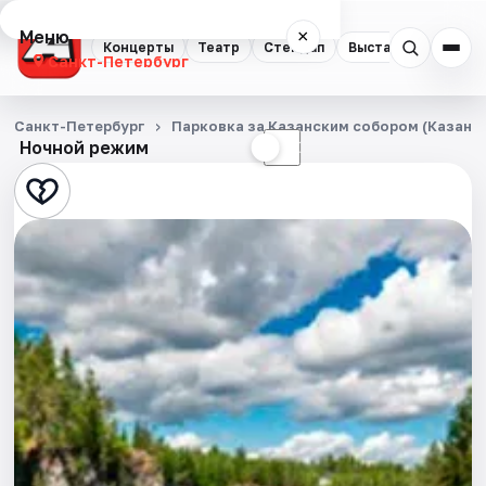
Меню
×
Концерты
Театр
Стендап
Выставки
Квест
Санкт-Петербург
Концерты
Санкт-Петербург
Парковка за Казанским собором (Казанска
Ночной режим
☀
☾
Театр
Стендап
Выставки
Квесты
Экскурсии
Спорт
События