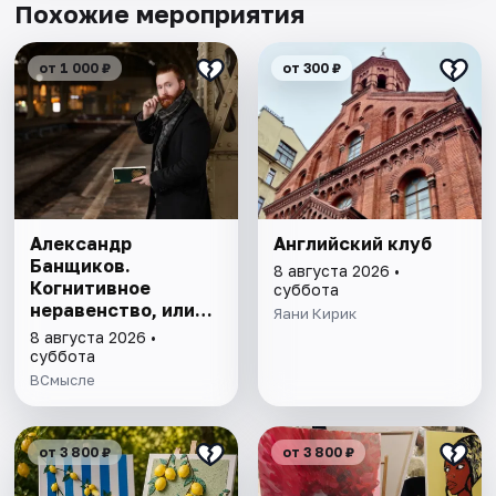
Похожие мероприятия
от 1 000 ₽
от 300 ₽
Александр
Английский клуб
Банщиков.
8 августа 2026 •
Когнитивное
суббота
неравенство, или
Яани Кирик
почему умные
8 августа 2026 •
умнеют, а глупые
суббота
глупеют
ВСмысле
от 3 800 ₽
от 3 800 ₽