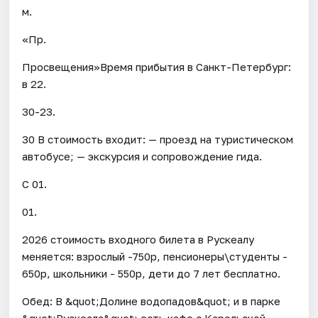
м.
«Пр.
Просвещения»Время прибытия в Санкт-Петербург:
в 22.
30-23.
30 В стоимость входит: — проезд на туристическом
автобусе; — экскурсия и сопровождение гида.
С 01.
01.
2026 стоимость входного билета в Рускеалу
меняется: взрослый -750р, пенсионеры\студенты -
650р, школьники - 550р, дети до 7 лет бесплатно.
Обед: В &quot;Долине водопадов&quot; и в парке
&quot;Рускеала&quot; есть кафе с Карельской