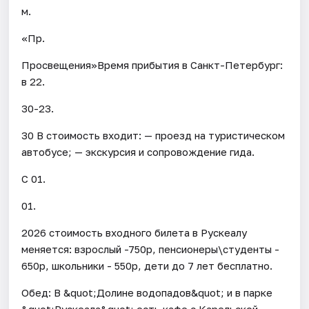
м.
«Пр.
Просвещения»Время прибытия в Санкт-Петербург:
в 22.
30-23.
30 В стоимость входит: — проезд на туристическом
автобусе; — экскурсия и сопровождение гида.
С 01.
01.
2026 стоимость входного билета в Рускеалу
меняется: взрослый -750р, пенсионеры\студенты -
650р, школьники - 550р, дети до 7 лет бесплатно.
Обед: В &quot;Долине водопадов&quot; и в парке
&quot;Рускеала&quot; есть кафе с Карельской