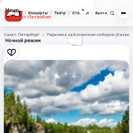
Меню
×
Концерты
Театр
Стендап
Выставки
Квест
Санкт-Петербург
Концерты
Санкт-Петербург
Парковка за Казанским собором (Казанска
Ночной режим
☀
☾
Театр
Стендап
Выставки
Квесты
Экскурсии
Спорт
События