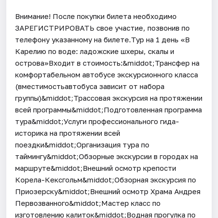
Внимание! После покупки билета необходимо
ЗАРЕГИСТРИРОВАТЬ свое участие, позвонив по
телефону указанному на билете.Тур на 1 день «В
Карелию по воде: ладожские шхеры, скалы и
острова»Входит в стоимость:&middot;Трансфер на
комфортабельном автобусе экскурсионного класса
(вместимостьавтобуса зависит от набора
группы)&middot;Трассовая экскурсия на протяжении
всей программы&middot;Подготовленная программа
тура&middot;Услуги профессионального гида-
историка на протяжении всей
поездки&middot;Организация тура по
таймингу&middot;Обзорные экскурсии в городах на
маршруте&middot;Внешний осмотр крепости
Корела-Кексгольм&middot;Обзорная экскурсия по
Приозерску&middot;Внешний осмотр Храма Андрея
Первозванного&middot;Мастер класс по
изготовлению калиток&middot;Водная прогулка по