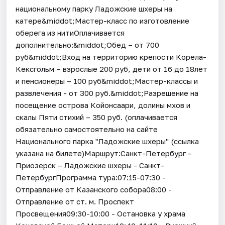
национальному парку Ладожские шхеры на
катере&middot;Мастер-класс по изготовление
оберега из нитиОплачивается
дополнительно:&middot;Обед – от 700
руб&middot;Вход на территорию крепости Корела-
Кексгольм – взрослые 200 руб, дети от 16 до 18лет
и пенсионеры – 100 руб&middot;Мастер-классы и
развлечения - от 300 руб.&middot;Разрешение на
посещение острова Койонсаари, долины мхов и
скалы Пяти стихий – 350 руб. (оплачивается
обязательно самостоятельно на сайте
Национального парка "Ладожские шхеры" (ссылка
указана на билете)Маршрут:Санкт-Петербург -
Приозерск – Ладожские шхеры - Санкт-
ПетербургПрограмма тура:07:15-07:30 -
Отправление от Казанского собора08:00 -
Отправление от ст. м. Проспект
Просвещения09:30-10:00 - Остановка у храма