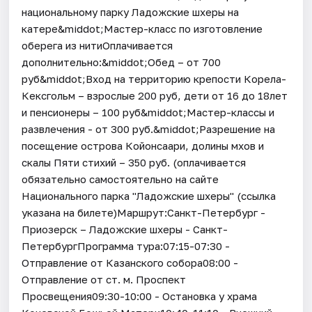
национальному парку Ладожские шхеры на
катере&middot;Мастер-класс по изготовление
оберега из нитиОплачивается
дополнительно:&middot;Обед – от 700
руб&middot;Вход на территорию крепости Корела-
Кексгольм – взрослые 200 руб, дети от 16 до 18лет
и пенсионеры – 100 руб&middot;Мастер-классы и
развлечения - от 300 руб.&middot;Разрешение на
посещение острова Койонсаари, долины мхов и
скалы Пяти стихий – 350 руб. (оплачивается
обязательно самостоятельно на сайте
Национального парка "Ладожские шхеры" (ссылка
указана на билете)Маршрут:Санкт-Петербург -
Приозерск – Ладожские шхеры - Санкт-
ПетербургПрограмма тура:07:15-07:30 -
Отправление от Казанского собора08:00 -
Отправление от ст. м. Проспект
Просвещения09:30-10:00 - Остановка у храма