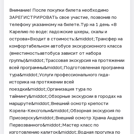
Внимание! После покупки билета необходимо
ЗАРЕГИСТРИРОВАТЬ свое участие, позвонив по
телефону указанному на билете.Тур на 1 день «В
Карелию по воде: ладожские шхеры, скалы и
острова»Входит в стоимость:&middot;Трансфер на
комфортабельном автобусе экскурсионного класса
(вместимостьавтобуса зависит от набора
группы)&middot;Трассовая экскурсия на протяжении
всей программы&middot;Подготовленная программа
тура&middot;Услуги профессионального гида-
историка на протяжении всей
поездки&middot;Организация тура по
таймингу&middot;Обзорные экскурсии в городах на
маршруте&middot;Внешний осмотр крепости
Корела-Кексгольм&middot;Обзорная экскурсия по
Приозерску&middot;Внешний осмотр Храма Андрея
Первозванного&middot;Мастер класс по
изготовлению калиток&middot;Водная прогулка по