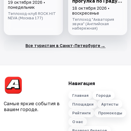
прогулка пo Граду
19 октября 2026 •
на Неве с
понедельник
18 октября 2026 •
авторской
воскресенье
Теплоход-клуб ROCK HIT
NEVA (Москва 177)
экскурсией и живой
Теплоход "Акватория
музыкой в тёплом
звука" (Английская
набережная)
салоне теплохода
→
Все туристам в Санкт-Петербурге
Навигация
Главная
Города
Самые яркие события в
Площадки
Артисты
вашем городе.
Рейтинги
Промокоды
О нас
Возврат билетов