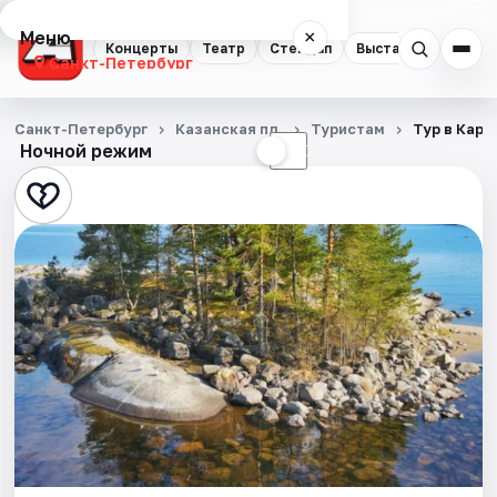
Меню
×
Концерты
Театр
Стендап
Выставки
Квест
Санкт-Петербург
Концерты
Санкт-Петербург
Казанская пл.
Туристам
Тур в Каре
Ночной режим
☀
☾
Театр
Стендап
Выставки
Квесты
Экскурсии
Спорт
События