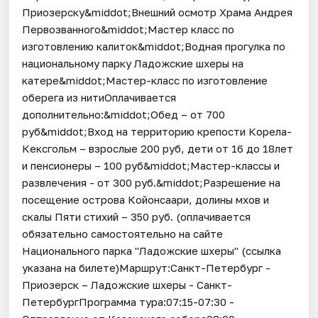
Приозерску&middot;Внешний осмотр Храма Андрея
Первозванного&middot;Мастер класс по
изготовлению калиток&middot;Водная прогулка по
национальному парку Ладожские шхеры на
катере&middot;Мастер-класс по изготовление
оберега из нитиОплачивается
дополнительно:&middot;Обед – от 700
руб&middot;Вход на территорию крепости Корела-
Кексгольм – взрослые 200 руб, дети от 16 до 18лет
и пенсионеры – 100 руб&middot;Мастер-классы и
развлечения - от 300 руб.&middot;Разрешение на
посещение острова Койонсаари, долины мхов и
скалы Пяти стихий – 350 руб. (оплачивается
обязательно самостоятельно на сайте
Национального парка "Ладожские шхеры" (ссылка
указана на билете)Маршрут:Санкт-Петербург -
Приозерск – Ладожские шхеры - Санкт-
ПетербургПрограмма тура:07:15-07:30 -